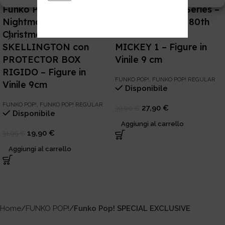
Funko Pop! Art Series –
Funko POP! Art Series –
Nightmare Before
Disney Fantasia 80th
Christmas #05 JACK
#14 SORCERER
SKELLINGTON con
MICKEY 1 – Figure in
PROTECTOR BOX
Vinile 9 cm
RIGIDO – Figure in
FUNKO POP!
,
FUNKO POP! REGULAR
Vinile 9cm
Disponibile
FUNKO POP!
,
FUNKO POP! REGULAR
27,90
€
39,90
€
Disponibile
Aggiungi al carrello
19,90
€
31,95
€
Aggiungi al carrello
Home
FUNKO POP!
Funko Pop! SPECIAL EXCLUSIVE