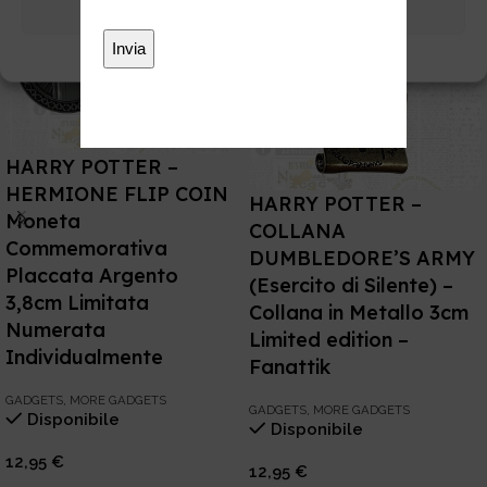
Visualizza preferenze
Cookie Policy
Privacy
HARRY POTTER –
HERMIONE FLIP COIN
HARRY POTTER –
Moneta
COLLANA
Commemorativa
DUMBLEDORE’S ARMY
Placcata Argento
(Esercito di Silente) –
3,8cm Limitata
Collana in Metallo 3cm
Numerata
Limited edition –
Individualmente
Fanattik
GADGETS
,
MORE GADGETS
GADGETS
,
MORE GADGETS
Disponibile
Disponibile
12,95
€
12,95
€