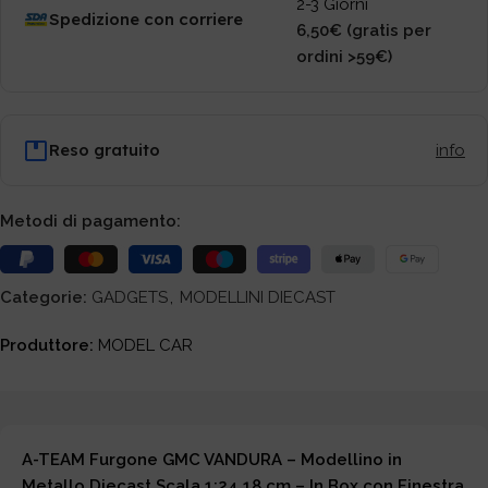
2-3 Giorni
Spedizione con corriere
6,50€ (gratis per
ordini >59€)
Reso gratuito
info
Metodi di pagamento:
Categorie:
GADGETS
,
MODELLINI DIECAST
Produttore:
MODEL CAR
A-TEAM Furgone GMC VANDURA – Modellino in
Metallo Diecast Scala 1:24 18 cm – In Box con Finestra