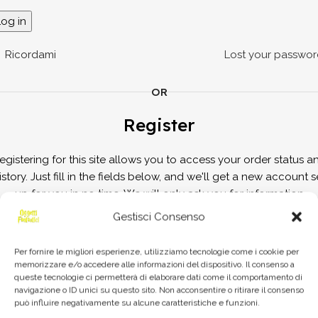
Log in
Ricordami
Lost your passwor
OR
Register
egistering for this site allows you to access your order status a
istory. Just fill in the fields below, and we'll get a new account s
up for you in no time. We will only ask you for information
necessary to make the purchase process faster and easier.
Gestisci Consenso
Registrati
Per fornire le migliori esperienze, utilizziamo tecnologie come i cookie per
memorizzare e/o accedere alle informazioni del dispositivo. Il consenso a
queste tecnologie ci permetterà di elaborare dati come il comportamento di
navigazione o ID unici su questo sito. Non acconsentire o ritirare il consenso
può influire negativamente su alcune caratteristiche e funzioni.