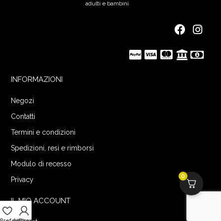
adulti e bambini.
INFORMAZIONI
Negozi
Contatti
Termini e condizioni
Spedizioni, resi e rimborsi
Modulo di recesso
0
Privacy
IL MIO ACCOUNT
Preferiti
Account
Checkout