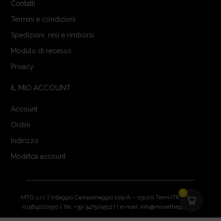
Contatti
Termini e condizioni
Spedizioni, resi e rimborsi
Modulo di recesso
Privacy
IL MIO ACCOUNT
Account
Ordini
Indirizzo
Modifica account
0
MTG s.r.l. | Villaggio Campomaggio 109/A – 05100 Terni (TR) | P.IVA:
01584220550 | Tel: +39-3475055127 | e-mail: info@movethegame.it