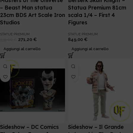
Masters of the Universe
Berserk Skull Knight –
– Beast Man statua
Statua Premium 81cm
23cm BDS Art Scale Iron
scala 1/4 – First 4
Studios
Figures
STATUE PREMIUM
STATUE PREMIUM
271,20
€
849,00
€
339,00
€
Aggiungi al carrello
Aggiungi al carrello
Sideshow – DC Comics
Sideshow – Il Grande