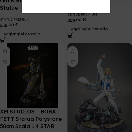
Old & Rare Infinite
Statue
Statue
STATUE PREMIUM
359,00
€
STATUE PREMIUM
359,00
€
Aggiungi al carrello
Aggiungi al carrello
XM STUDIOS – BOBA
FETT Statua Polystone
58cm Scala 1:4 STAR