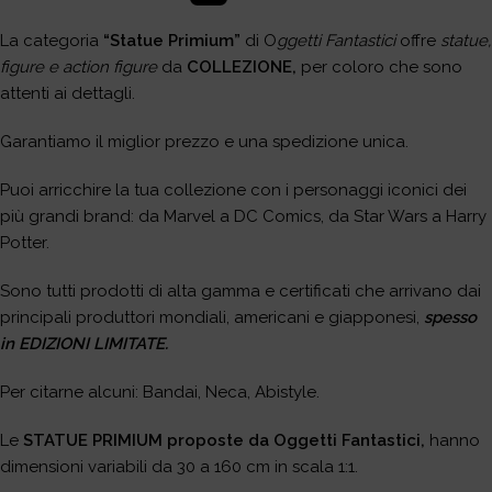
La categoria
“Statue Primium”
di O
ggetti Fantastici
offre
statue,
figure e action figure
da
COLLEZIONE,
per coloro che sono
attenti ai dettagli.
Garantiamo il miglior prezzo e una spedizione unica.
Puoi arricchire la tua collezione con i personaggi iconici dei
più grandi brand: da Marvel a DC Comics, da Star Wars a Harry
Potter.
Sono tutti prodotti di alta gamma e certificati che arrivano dai
principali produttori mondiali, americani e giapponesi,
spesso
in EDIZIONI LIMITATE.
Per citarne alcuni: Bandai, Neca, Abistyle.
Le
STATUE PRIMIUM proposte da Oggetti Fantastici,
hanno
dimensioni variabili da 30 a 160 cm in scala 1:1.