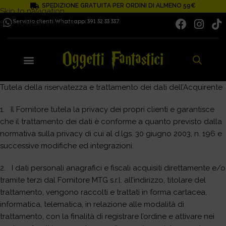
SPEDIZIONE GRATUITA PER ORDINI DI ALMENO 59€
Skip to navigation
Servizio clienti Whatsapp: 391 32 33 337
Skip to main content
Tutela della riservatezza e trattamento dei dati dell’Acquirente
1. Il Fornitore tutela la privacy dei propri clienti e garantisce
che il trattamento dei dati è conforme a quanto previsto dalla
normativa sulla privacy di cui al d.lgs. 30 giugno 2003, n. 196 e
successive modifiche ed integrazioni.
2. I dati personali anagrafici e fiscali acquisiti direttamente e/o
tramite terzi dal Fornitore MTG s.r.l. all’indirizzo, titolare del
trattamento, vengono raccolti e trattati in forma cartacea,
informatica, telematica, in relazione alle modalità di
trattamento, con la finalità di registrare l’ordine e attivare nei