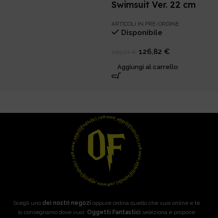
Swimsuit Ver. 22 cm
ARTICOLI IN PRE-ORDINE
Disponibile
126,82
€
149,21
€
Aggiungi al carrello
Scegli uno
dei nostri negozi
oppure ordina quello che vuoi online e te
lo consegnamo dove vuoi:
Oggetti Fantastici
seleziona e propone