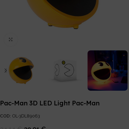
Click to enlarge
Pac-Man 3D LED Light Pac-Man
COD:
OL-3DL89063
34,14
€
29,01
€