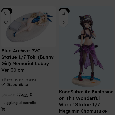
-15%
-15%
Blue Archive PVC
Statue 1/7 Toki (Bunny
Girl) Memorial Lobby
Ver. 30 cm
ARTICOLI IN PRE-ORDINE
Disponibile
KonoSuba: An Explosion
272,35
€
320,42
€
on This Wonderful
Aggiungi al carrello
World! Statue 1/7
Megumin Chomusuke