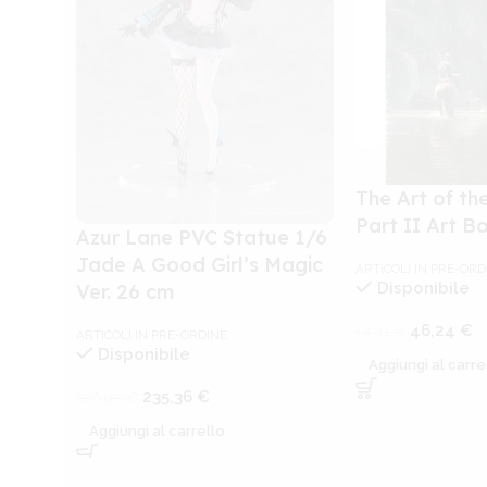
The Art of th
Part II Art B
Azur Lane PVC Statue 1/6
Jade A Good Girl’s Magic
ARTICOLI IN PRE-ORD
Disponibile
Ver. 26 cm
46,24
€
54,41
€
ARTICOLI IN PRE-ORDINE
Disponibile
Aggiungi al carre
235,36
€
276,90
€
Aggiungi al carrello