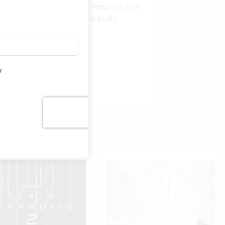
onic characters, detailed weapons, and
tterà
collectible for fans and a trusty
e
nze
y