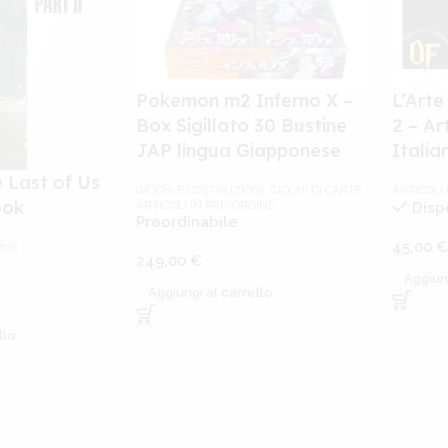
L’Arte
Pokemon m2 Inferno X –
2 – Ar
Box Sigillato 30 Bustine
Italia
JAP lingua Giapponese
e Last of Us
ARTICOLI
GIOCHI E COSTRUZIONI
,
GIOCHI DI CARTE
,
ook
ARTICOLI IN PRE-ORDINE
Disp
Preordinabile
45,00
INE
249,00
€
Aggiun
Aggiungi al carrello
llo