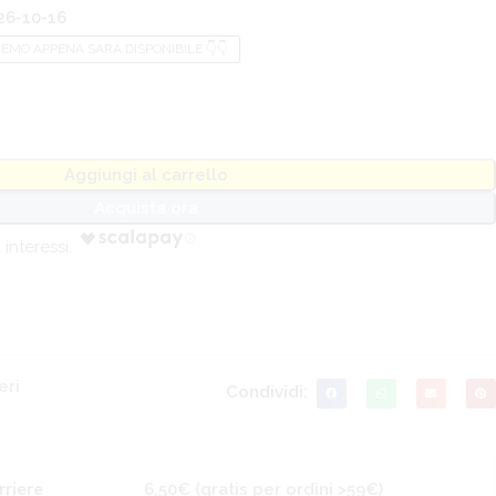
6-10-16
REMO APPENA SARÀ DISPONIBILE 👇👇
Aggiungi al carrello
Acquista ora
eri
Condividi:
rriere
6,50€ (gratis per ordini >59€)