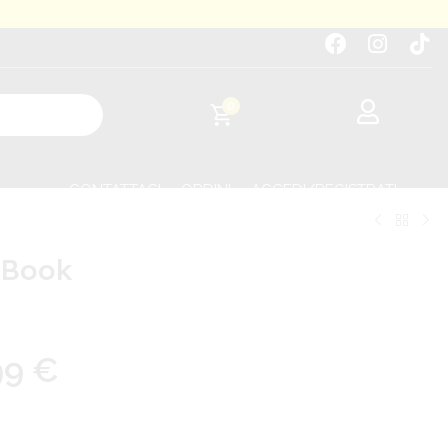
0
CONTATTACI
ORDINI
ACCEDI/REGISTRATI
t Book
99
€