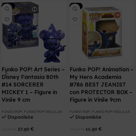
-30%
-37%
Funko POP! Art Series –
Funko POP! Animation –
Disney Fantasia 80th
My Hero Academia
#14 SORCERER
#786 BEST JEANIST
MICKEY 1 – Figure in
con PROTECTOR BOX –
Vinile 9 cm
Figure in Vinile 9cm
FUNKO POP!
,
FUNKO POP! REGULAR
FUNKO POP!
,
FUNKO POP! REGULAR
Disponibile
Disponibile
27,90
€
11,90
€
39,90
€
18,90
€