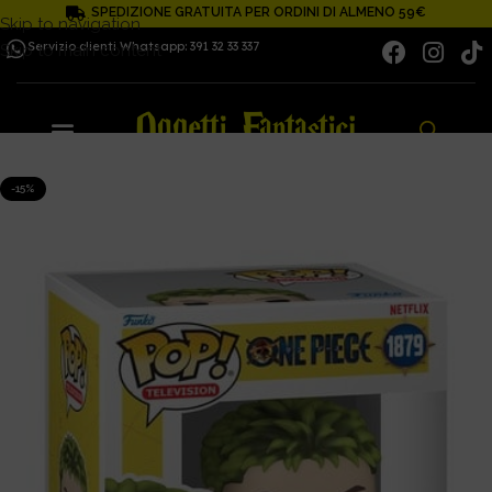
SPEDIZIONE GRATUITA PER ORDINI DI ALMENO 59€
Skip to navigation
Servizio clienti Whatsapp: 391 32 33 337
Skip to main content
-15%