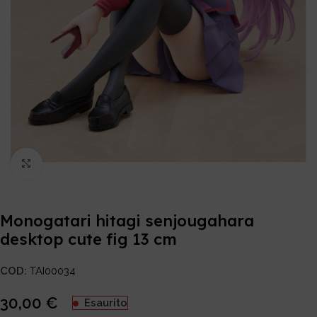
Click to enlarge
Monogatari hitagi senjougahara
desktop cute fig 13 cm
COD:
TAI00034
30,00
€
Esaurito