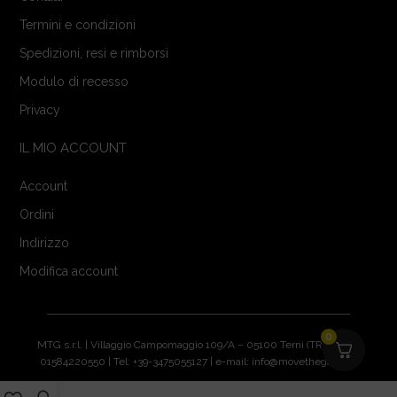
Termini e condizioni
Spedizioni, resi e rimborsi
Modulo di recesso
Privacy
IL MIO ACCOUNT
Account
Ordini
Indirizzo
Modifica account
0
MTG s.r.l. | Villaggio Campomaggio 109/A – 05100 Terni (TR) | P.IVA:
01584220550 | Tel: +39-3475055127 | e-mail: info@movethegame.it