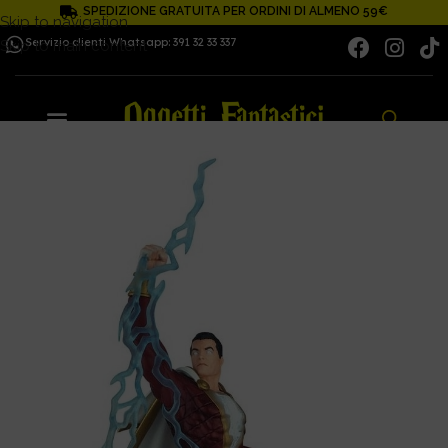
SPEDIZIONE GRATUITA PER ORDINI DI ALMENO 59€
Skip to navigation
Servizio clienti Whatsapp: 391 32 33 337
Skip to main content