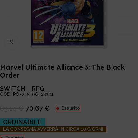
Click to enlarge
Marvel Ultimate Alliance 3: The Black
Order
SWITCH
RPG
COD:
PO-045496423391
83,14
€
70,67
€
Esaurito
ORDINABILE
LA CONSEGNA AVVERRÀ IN CIRCA 10 GIORNI