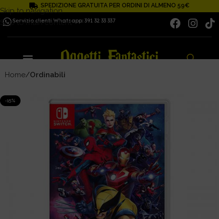
SPEDIZIONE GRATUITA PER ORDINI DI ALMENO 59€
Skip to navigation
Servizio clienti Whatsapp: 391 32 33 337
Skip to main content
Home
Ordinabili
-15%