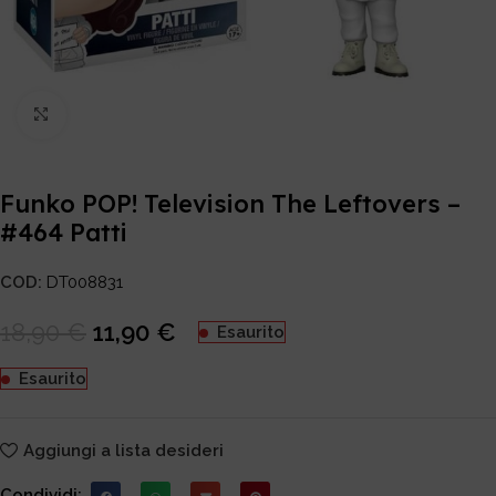
Click to enlarge
Funko POP! Television The Leftovers –
#464 Patti
COD:
DT008831
18,90
€
11,90
€
Esaurito
Esaurito
Aggiungi a lista desideri
Condividi: