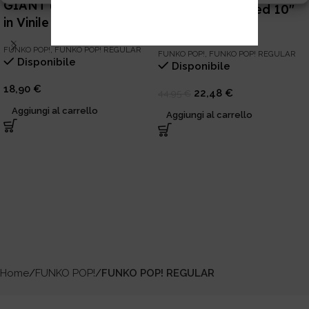
GIANT (Japan) – Figure
KONG Super Sized 10″
in Vinile 9 cm
Figure in Vinile
FUNKO POP!
,
FUNKO POP! REGULAR
FUNKO POP!
,
FUNKO POP! REGULAR
Disponibile
Disponibile
18,90
€
22,48
€
44,95
€
Aggiungi al carrello
Aggiungi al carrello
Home
FUNKO POP!
FUNKO POP! REGULAR