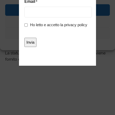
Email
*
più giovane Alchemist di Stato della storia, Edward Elric!
Accetta
Edward è stato catturato in una posa forte e coraggiosa
e la sua Automail è stata ricreata fedelmente con
Nega
Privacy
dettagli sbalorditivi. Assicurati di aggiungerlo alla tua
Ho letto e accetto la
privacy policy
*
collezione insieme a POP UP PARADE Alphonse Elric!
Visualizza preferenze
Cookie Policy
Privacy
La statua in PVC si trova a ca. 15,5 cm di altezza e viene
fornito con base in un imballo a finestra.