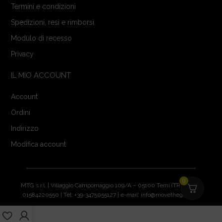
Termini e condizioni
Spedizioni, resi e rimborsi
Modulo di recesso
Privacy
IL MIO ACCOUNT
Account
Ordini
Indirizzo
Modifica account
0
MTG s.r.l. | Villaggio Campomaggio 109/A – 05100 Terni (TR) | P.IVA:
01584220550 | Tel: +39-3475055127 | e-mail: info@movethegame.it