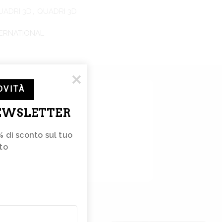
UADRI 3D
,
QUADRI 3D
TERNATIONAL
OVITÀ
NEWSLETTER
% di sconto sul tuo 
to 
e
tterà
e