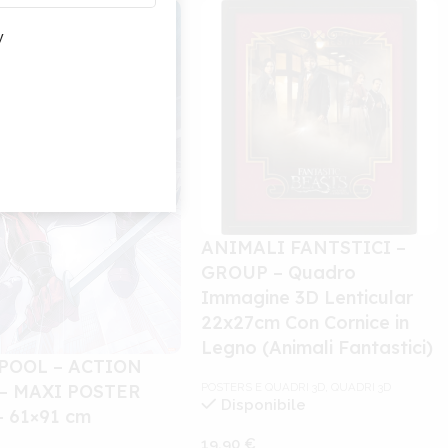
nze
y
ANIMALI FANTSTICI –
GROUP – Quadro
Immagine 3D Lenticular
22x27cm Con Cornice in
Legno (Animali Fantastici)
POOL – ACTION
– MAXI POSTER
POSTERS E QUADRI 3D
,
QUADRI 3D
Disponibile
– 61×91 cm
19,90
€