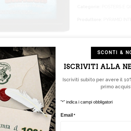
Categorie:
POSTERS E Q
Produttore:
PYRAMID IN
SCONTI & N
nte dettagliata e con ottima profondita’ e pop-up
ISCRIVITI ALLA 
Iscriviti subito per avere il 10
Gestisci Consenso
primo acquis
fornire le migliori esperienze, utilizziamo tecnologie come i cookie per memorizzar
"
" indica i campi obbligatori
*
accedere alle informazioni del dispositivo. Il consenso a queste tecnologie ci perme
laborare dati come il comportamento di navigazione o ID unici su questo sito. Non
Email
nsentire o ritirare il consenso può influire negativamente su alcune caratteristiche 
*
ioni.