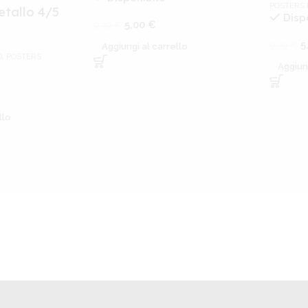
POSTERS 
etallo 4/5
Disp
5,00
€
9,99
€
5
9,99
€
Aggiungi al carrello
D
,
POSTERS
Aggiun
llo