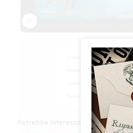
Click to enlarge
– Quadro con immagine 3D altame
– Materiale della Cornice : PVC
– Licenza ufficiale
– Dimensioni: 26 x 20 cm
Per 
e/o 
di e
acco
Potrebbe interessarti anche
funz