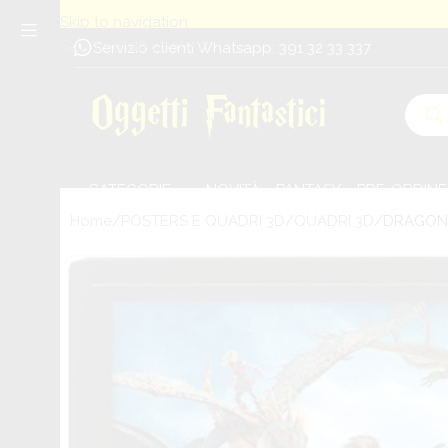
Skip to navigation
Skip to main content
Servizio clienti Whatsapp: 391 32 33 337
CATEGORIE
NOVITÀ
PANTASY
PRE-ORDINE
Home
POSTERS E QUADRI 3D
QUADRI 3D
DRAGON 