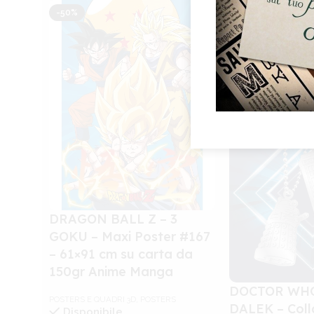
-50%
DRAGON BALL Z – 3
GOKU – Maxi Poster #167
– 61×91 cm su carta da
150gr Anime Manga
DOCTOR WHO
POSTERS E QUADRI 3D
,
POSTERS
DALEK – Coll
Disponibile