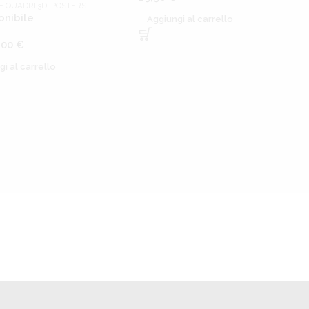
E QUADRI 3D
,
POSTERS
onibile
Aggiungi al carrello
,00
€
gi al carrello