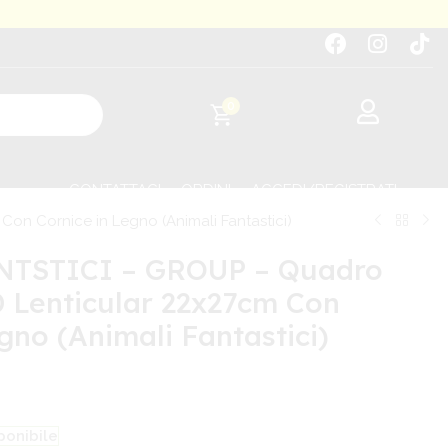
0
CONTATTACI
ORDINI
ACCEDI/REGISTRATI
n Cornice in Legno (Animali Fantastici)
TSTICI – GROUP – Quadro
 Lenticular 22x27cm Con
gno (Animali Fantastici)
ponibile