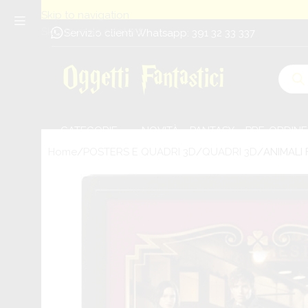
Skip to navigation
Skip to main content
Servizio clienti Whatsapp: 391 32 33 337
CATEGORIE
NOVITÀ
PANTASY
PRE-ORDINE
Home
POSTERS E QUADRI 3D
QUADRI 3D
ANIMALI 