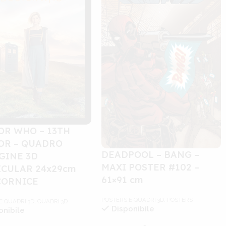
OR WHO – 13TH
OR – QUADRO
DEADPOOL – BANG –
GINE 3D
MAXI POSTER #102 –
ICULAR 24x29cm
61×91 cm
CORNICE
POSTERS E QUADRI 3D
,
POSTERS
E QUADRI 3D
,
QUADRI 3D
Disponibile
onibile