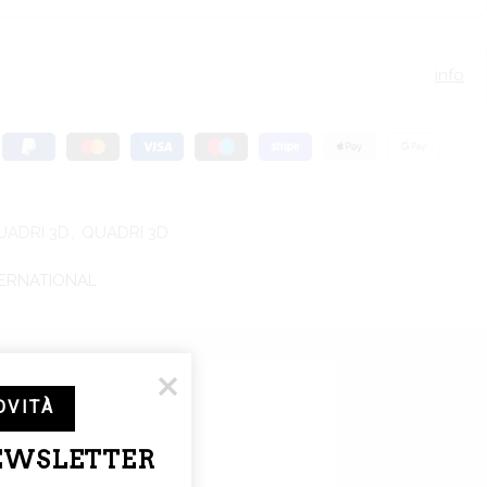
info
UADRI 3D
,
QUADRI 3D
TERNATIONAL
OVITÀ
NEWSLETTER