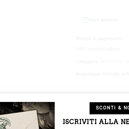
Reso gratuito
Metodi di pagamento:
EAN: 0645760248004
Categorie:
POSTERS E Q
Produttore:
PYRAMID IN
lare 22x27cm
SCONTI & N
ISCRIVITI ALLA 