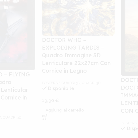
DOCTOR WHO –
EXPLODING TARDIS –
Quadro Immagine 3D
Lenticulare 22x27cm Con
Cornice in Legno
 – FLYING
DOCT
adro
POSTERS E QUADRI 3D
,
QUADRI 3D
DOCT
Disponibile
Lenticular
IMMA
Cornice in
19,90
€
LENT
CON 
Aggiungi al carrello
D
,
QUADRI 3D
POSTERS 
Disp