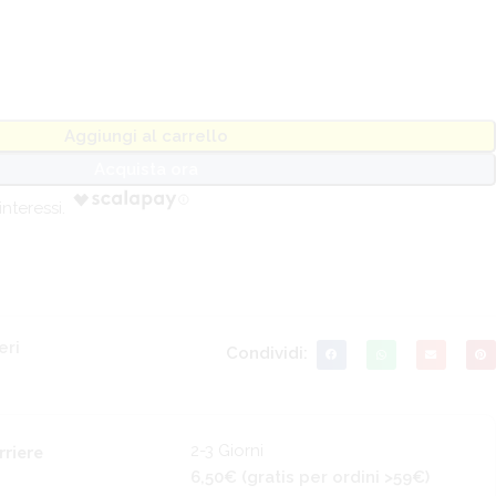
Aggiungi al carrello
Acquista ora
eri
Condividi:
2-3 Giorni
rriere
6,50€ (gratis per ordini >59€)