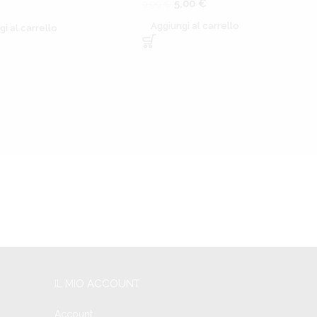
5,00
€
9,99
€
Aggiungi al carrello
gi al carrello
IL MIO ACCOUNT
Account