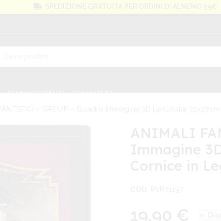
SPEDIZIONE GRATUITA PER ORDINI DI ALMENO 59€
SUPER SCONTO
ORDINABILI
FANTSTICI – GROUP – Quadro Immagine 3D Lenticular 22x27cm Co
ANIMALI FAN
Immagine 3D
Cornice in Le
COD:
PYR71197
19,90
€
Dis