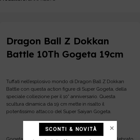
Dragon Ball Z Dokkan
Battle 10Th Gogeta 19cm
Tuffati nell’esplosivo mondo di Dragon Ball Z Dokkan
Battle con questa action figure di Super Gogeta, della
speciale collezione per il 10° anniversario. Questa
scultura dinamica da 19 cm mette in risalto il
potentissimo attacco del Super Saiyan Gogeta.
SCONTI & NOVITÀ
Gogeta, la potente fusione di Goku e Vegeta, è celebrato