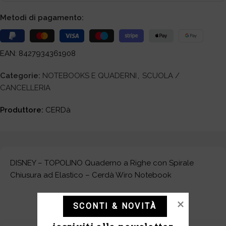
Metodi di pagamento:
EAN: 8427934361908
Categorie:
NOTEBOOKS E QUADERNI
,
SCUOLA /
CANCELLERIA
Produttore:
CERDà
DISNEY – TOPOLINO Quaderno a Righe con Spirale
Chiusura ad Elastico – Cerdà Wiro Notebook
SCONTI & NOVITÀ