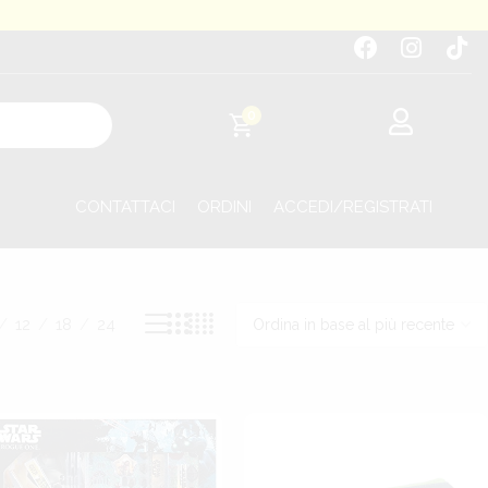
0
CONTATTACI
ORDINI
ACCEDI/REGISTRATI
Visualizzazione di 1-20 di 33 risultati
12
18
24