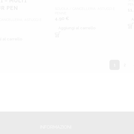
I – MULTI
SCU
PE
R PEN
SCUOLA / CANCELLERIA
,
ASTUCCI E
11
PENNE
4,90
€
A
CANCELLERIA
,
ASTUCCI E
Aggiungi al carrello
 al carrello
1
2
INFORMAZIONI