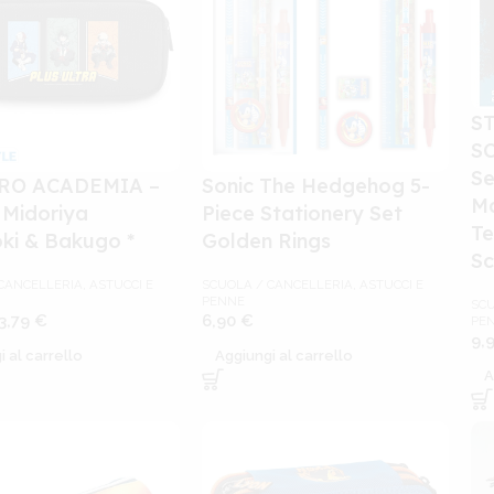
S
S
Se
RO ACADEMIA –
Sonic The Hedgehog 5-
Ma
 Midoriya
Piece Stationery Set
Te
ki & Bakugo *
Golden Rings
Sc
CANCELLERIA
,
ASTUCCI E
SCUOLA / CANCELLERIA
,
ASTUCCI E
PENNE
SCU
3,79
€
6,90
€
PE
9,
 al carrello
Aggiungi al carrello
A