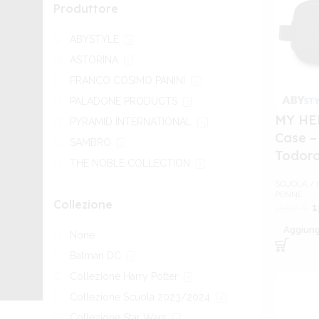
Produttore
ABYSTYLE
1
ASTORINA
1
FRANCO COSIMO PANINI
12
PALADONE PRODUCTS
2
MY HE
PYRAMID INTERNATIONAL
13
Case –
SAMBRO
1
Todoro
THE NOBLE COLLECTION
1
SCUOLA / 
PENNE
Collezione
1
15,00
€
Aggiungi
None
Batman DC
1
Collezione Harry Potter
3
Collezione Scuola 2023/2024
28
Collezione Star Wars
3