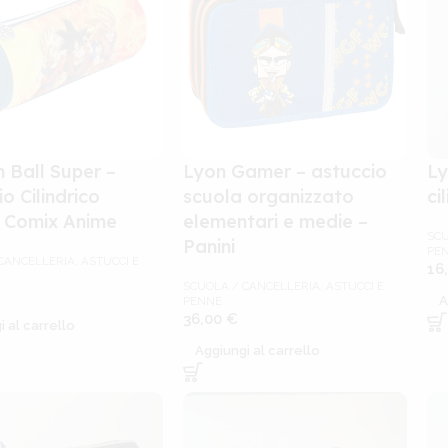
 Ball Super –
Lyon Gamer – astuccio
Ly
o Cilindrico
scuola organizzato
ci
 Comix Anime
elementari e medie –
SCU
Panini
PE
CANCELLERIA
,
ASTUCCI E
16
SCUOLA / CANCELLERIA
,
ASTUCCI E
A
PENNE
36,00
€
 al carrello
Aggiungi al carrello