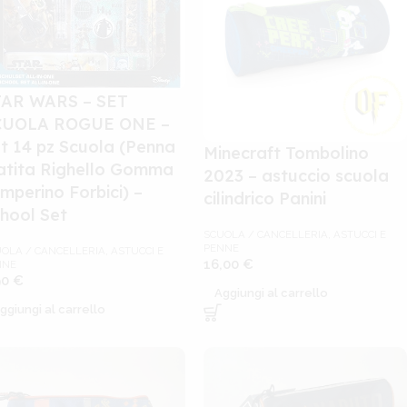
TAR WARS – SET
CUOLA ROGUE ONE –
t 14 pz Scuola (Penna
Minecraft Tombolino
tita Righello Gomma
2023 – astuccio scuola
mperino Forbici) –
cilindrico Panini
hool Set
SCUOLA / CANCELLERIA
,
ASTUCCI E
PENNE
OLA / CANCELLERIA
,
ASTUCCI E
16,00
€
NNE
90
€
Aggiungi al carrello
ggiungi al carrello