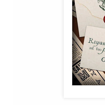
Per 
e/o 
di e
acco
funz
One Pi
Ovale 
Anime
SCUOLA / 
PENNE
19,90
€
Aggiungi