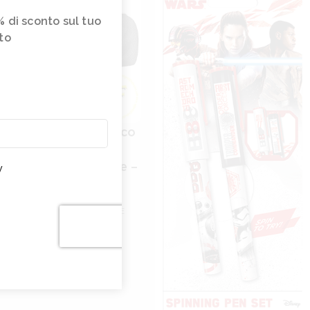
% di sconto sul tuo 
to 
e
tterà
e
tack on Titan Attacco
i Giganti – Astuccio
nze
uola Cilindrico Anime –
y
omix
OLA / CANCELLERIA
,
ASTUCCI E
NNE
,70
€
ggiungi al carrello