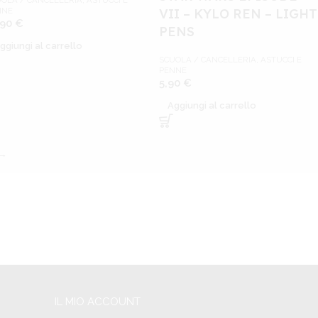
OLA / CANCELLERIA
,
ASTUCCI E
VII – KYLO REN – LIGHT
NNE
,90
€
PENS
ggiungi al carrello
SCUOLA / CANCELLERIA
,
ASTUCCI E
PENNE
5,90
€
Aggiungi al carrello
→
IL MIO ACCOUNT