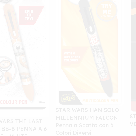
STAR WARS HAN SOLO
S
MILLENNIUM FALCON –
WARS THE LAST
V
Penna a Scatto con 6
 BB-8 PENNA A 6
Colori Diversi