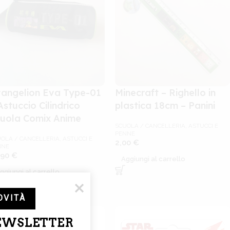
angelion Eva Type-01
Minecraft – Righello in
Astuccio Cilindrico
plastica 18cm – Panini
uola Comix Anime
SCUOLA / CANCELLERIA
,
ASTUCCI E
PENNE
OLA / CANCELLERIA
,
ASTUCCI E
2,00
€
NNE
,90
€
Aggiungi al carrello
ggiungi al carrello
OVITÀ
NEWSLETTER