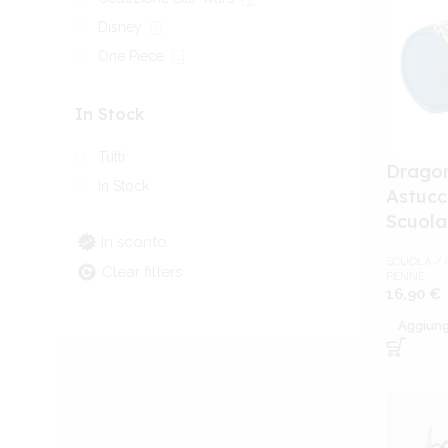
Disney
2
One Piece
2
In Stock
Tutti
Dragon
In Stock
Astucci
Scuola
In sconto
SCUOLA / 
Clear filters
PENNE
16,90
€
Aggiungi