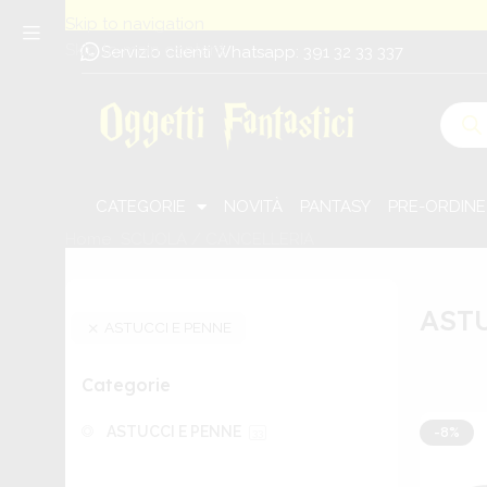
Skip to navigation
Skip to main content
Servizio clienti Whatsapp: 391 32 33 337
CATEGORIE
NOVITÀ
PANTASY
PRE-ORDINE
Home
SCUOLA / CANCELLERIA
ASTUCCI E PENNE
AST
ASTUCCI E PENNE
Categorie
ASTUCCI E PENNE
-8%
33