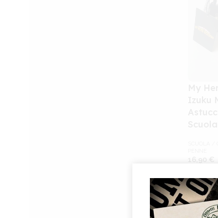
My He
Izuku 
Astucci
Scuola
SCUOLA / 
PENNE
16,90
€
Aggiungi