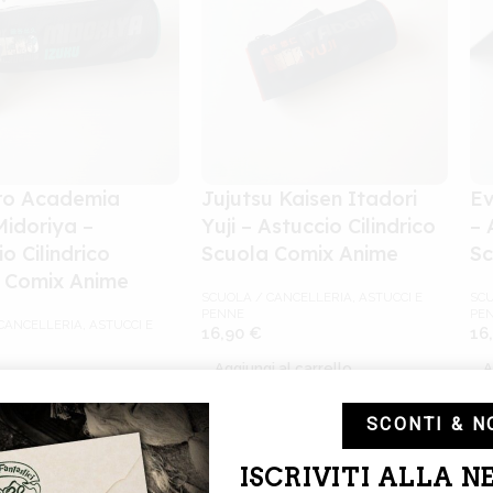
ro Academia
Jujutsu Kaisen Itadori
Ev
Midoriya –
Yuji – Astuccio Cilindrico
– 
o Cilindrico
Scuola Comix Anime
Sc
 Comix Anime
SCUOLA / CANCELLERIA
,
ASTUCCI E
SCU
PENNE
PE
CANCELLERIA
,
ASTUCCI E
16,90
€
16
Aggiungi al carrello
A
 al carrello
SCONTI & N
ISCRIVITI ALLA 