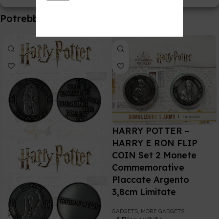
Potrebbe interessarti anche
HARRY POTTER –
HARRY E RON FLIP
COIN Set 2 Monete
Commemorative
Placcate Argento
3,8cm Limitate
GADGETS
,
MORE GADGETS