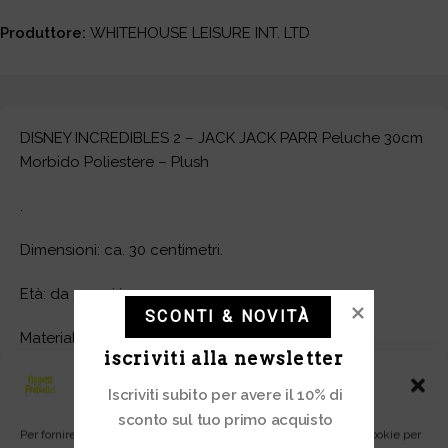
Produttore:
WHITEHOUSE LEISURE INT. LTD
DISNEY INCREDIBLES 2 – JACK JACK PARR Peluche 30cm
Morbido Poliestere – Plush
.
Dimensioni: ca. 30 centimetri.
Età: da 3 anni in su.
SCONTI & NOVITÀ
Materiale: poliestere.
iscriviti alla newsletter
Prodotto Ufficiale Disney Pixar
Gestisci Consenso
Iscriviti subito per avere il 10% di
sconto sul tuo primo acquisto
Per fornire le migliori esperienze, utilizziamo tecnologie come i cookie per