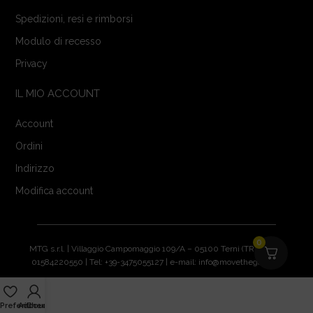
Spedizioni, resi e rimborsi
Modulo di recesso
Privacy
IL MIO ACCOUNT
Account
Ordini
Indirizzo
Modifica account
0
MTG s.r.l. | Villaggio Campomaggio 109/A – 05100 Terni (TR) | P.IVA:
01584220550 | Tel: +39-3475055127 | e-mail: info@movethegame.it
Preferiti
Account
Checkout