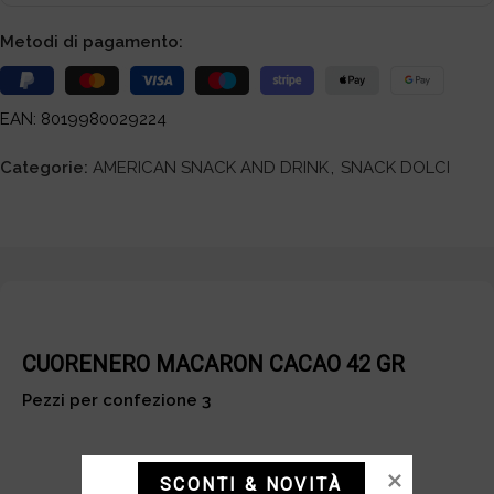
Metodi di pagamento:
EAN: 8019980029224
Categorie:
AMERICAN SNACK AND DRINK
,
SNACK DOLCI
CUORENERO MACARON CACAO 42 GR
Pezzi per confezione 3
SCONTI & NOVITÀ