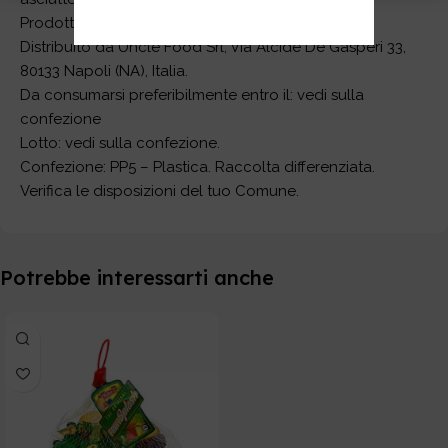
Prodotto in Thailandia
Distribuito da Uncle Food Srl, Via Alcide De Gasperi 33,
80133 Napoli (NA), Italia.
Da consumarsi preferibilmente entro il: vedi sulla
confezione
Lotto: vedi sulla confezione.
Confezione: PP5 – Plastica. Raccolta differenziata.
Verifica le disposizioni del tuo Comune.
Potrebbe interessarti anche