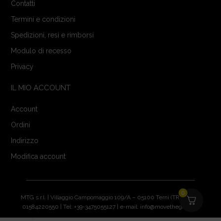
Contatti
Termini e condizioni
Spedizioni, resi e rimborsi
Modulo di recesso
Privacy
IL MIO ACCOUNT
Account
Ordini
Indirizzo
Modifica account
0
MTG s.r.l. | Villaggio Campomaggio 109/A – 05100 Terni (TR) | P.IVA:
01584220550 | Tel: +39-3475055127 | e-mail: info@movethegame.it