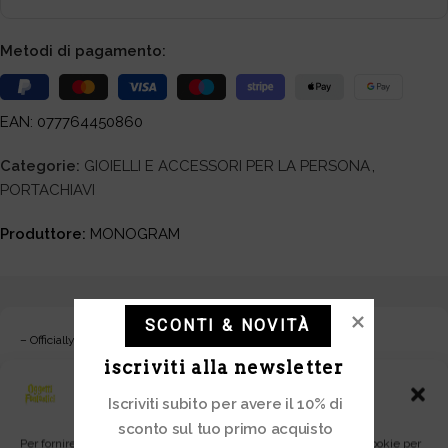
Metodi di pagamento:
EAN: 077764450860
Categorie:
GIOIELLI E ACCESSORI PER LA PERSONA
,
PORTACHIAVI
Produttore:
MONOGRAM
SCONTI & NOVITÀ
– Officially licensed keychain
iscriviti alla newsletter
Gestisci Consenso
Iscriviti subito per avere il 10% di
– Material: zinc alloy
sconto sul tuo primo acquisto
– Size: approx. 7cm
Per fornire le migliori esperienze, utilizziamo tecnologie come i cookie per