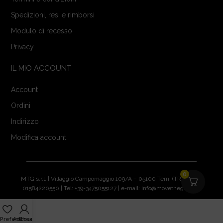
Spedizioni, resi e rimborsi
Modulo di recesso
Privacy
IL MIO ACCOUNT
Account
Ordini
Indirizzo
Modifica account
0
MTG s.r.l. | Villaggio Campomaggio 109/A – 05100 Terni (TR) | P.IVA:
01584220550 | Tel: +39-3475055127 | e-mail: info@movethegame.it
Preferiti
Account
Checkout