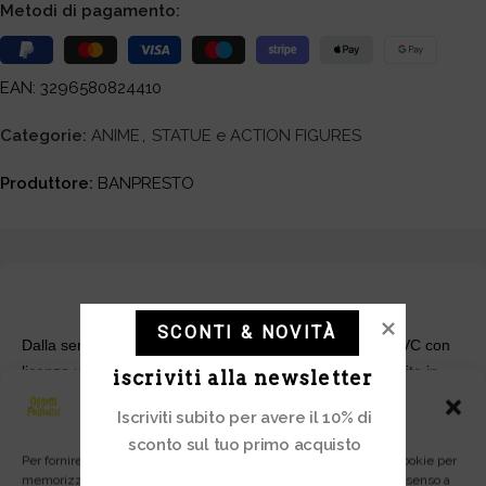
Metodi di pagamento:
EAN: 3296580824410
Categorie:
ANIME
,
STATUE e ACTION FIGURES
Produttore:
BANPRESTO
SCONTI & NOVITÀ
Dalla serie di manga LUPIN III arriva questa statua in PVC con
licenza ufficiale. Altezza ca. 16cm di altezza e viene fornito in
iscriviti alla newsletter
una scatola stampata.
Gestisci Consenso
Iscriviti subito per avere il 10% di
sconto sul tuo primo acquisto
Per fornire le migliori esperienze, utilizziamo tecnologie come i cookie per
memorizzare e/o accedere alle informazioni del dispositivo. Il consenso a