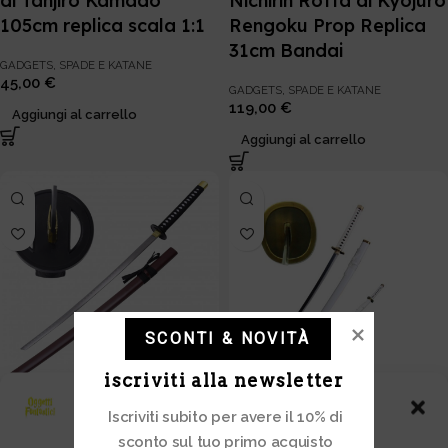
di Tanjiro Kamado
Nichirin Rotta di Kyojuro
105cm replica scala 1:1
Rengoku Prop Replica
31cm Bandai
GADGETS
,
SPADE E KATANE
45,00
€
GADGETS
,
SPADE E KATANE
119,00
€
Aggiungi al carrello
Aggiungi al carrello
SCONTI & NOVITÀ
iscriviti alla newsletter
Rorouni Kenshin Samurai
One Piece – Katana
Gestisci Consenso
Iscriviti subito per avere il 10% di
Vagabondo – Katana di
Wado Ichimonji di
sconto sul tuo primo acquisto