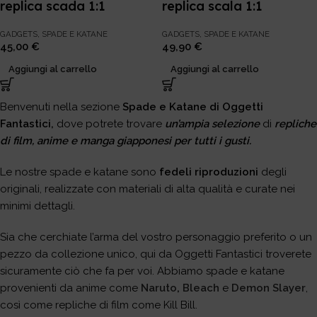
replica scada 1:1
replica scala 1:1
GADGETS
,
SPADE E KATANE
GADGETS
,
SPADE E KATANE
45,00
€
49,90
€
Aggiungi al carrello
Aggiungi al carrello
Benvenuti nella sezione
Spade e Katane di Oggetti
Fantastici,
dove potrete trovare
un’ampia selezione
di
repliche
di film, anime e manga giapponesi per tutti i gusti.
Le nostre spade e katane sono
fedeli riproduzioni
degli
originali, realizzate con materiali di alta qualità e curate nei
minimi dettagli.
Sia che cerchiate l’arma del vostro personaggio preferito o un
pezzo da collezione unico, qui da Oggetti Fantastici troverete
sicuramente ciò che fa per voi. Abbiamo spade e katane
provenienti da anime come
Naruto
,
Bleach
e
Demon Slayer
,
così come repliche di film come Kill Bill.