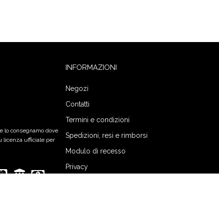
INFORMAZIONI
Negozi
Contatti
Termini e condizioni
 te lo consegnamo dove
Spedizioni, resi e rimborsi
 licenza ufficiale per
Modulo di recesso
Privacy
io Campomaggio 109/A – 05100 Terni (TR) | P.IVA:
01584220550 | Tel: +39-3475055127