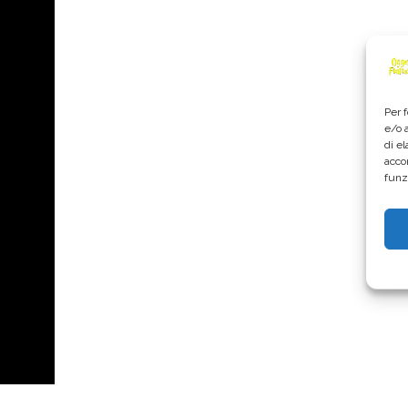
Per 
e/o 
di e
acco
funz