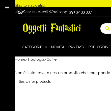
Skip to navigation
Skip to main content
Servizio clienti Whatsapp: 391 32 33 337
CATEGORIE
NOVITÀ
PANTASY
PRE-ORDINE
Home
Tipologia
Cuffie
Non è stato trovato nessun prodotto che corrisponde a