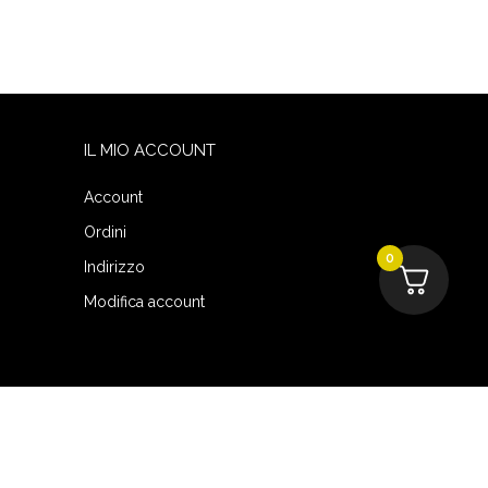
IL MIO ACCOUNT
Account
Ordini
0
Indirizzo
Modifica account
 | e-mail: info@movethegame.it