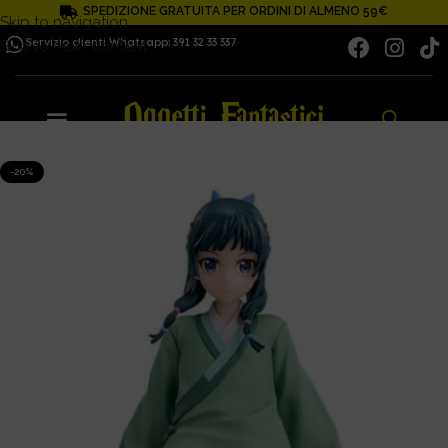
SPEDIZIONE GRATUITA PER ORDINI DI ALMENO 59€
Skip to navigation
Servizio clienti Whatsapp: 391 32 33 337
Skip to main content
-20%