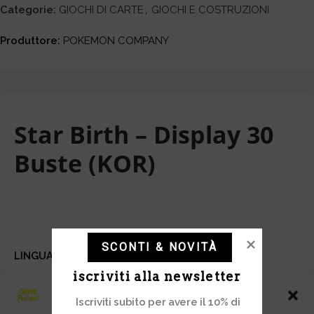
Categorie:
GIOCHI DI CARTE
,
GIOCHI E COSTRUZIONI
Produttore:
POKEMON COMPANY
Star Birth – Display 30
Buste (KOR)
SCONTI & NOVITÀ
LINGUA: KOREANO
iscriviti alla newsletter
Gestisci Consenso
Iscriviti subito per avere il 10% di