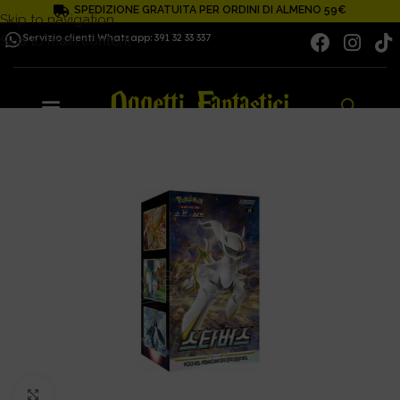
SPEDIZIONE GRATUITA PER ORDINI DI ALMENO 59€
Skip to navigation
Servizio clienti Whatsapp: 391 32 33 337
Skip to main content
Click to enlarge