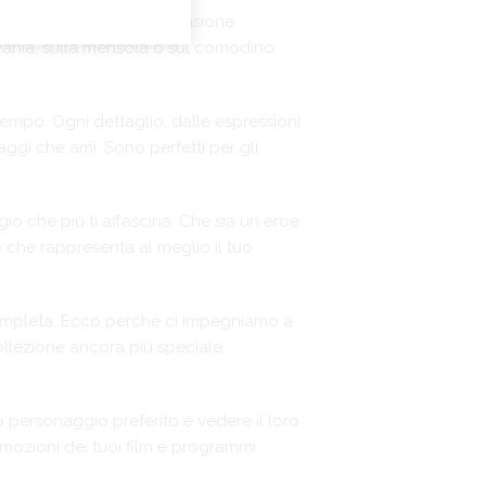
ezza unica. La loro dimensione
rivania, sulla mensola o sul comodino.
 tempo. Ogni dettaglio, dalle espressioni
aggi che ami. Sono perfetti per gli
io che più ti affascina. Che sia un eroe
he rappresenta al meglio il tuo
 completa. Ecco perché ci impegniamo a
collezione ancora più speciale.
!
ro personaggio preferito e vedere il loro
emozioni dei tuoi film e programmi