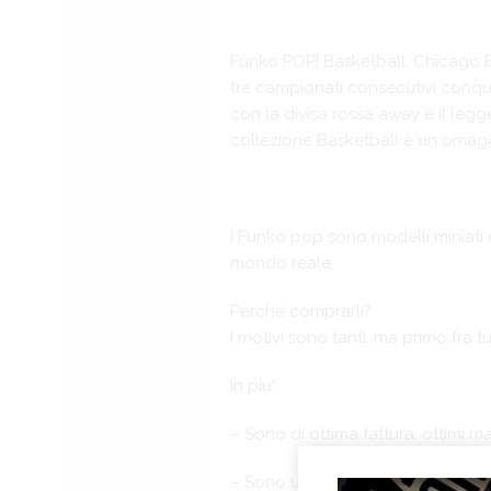
Funko POP! Basketball: Chicago B
tre campionati consecutivi conquis
con la divisa rossa away e il leg
collezione Basketball è un omaggi
I Funko pop sono modelli miniati da
mondo reale.
Perché comprarli?
I motivi sono tanti, ma primo fra 
In piu’:
– Sono di ottima fattura, ottimi m
– Sono un ottimo regalo originale 