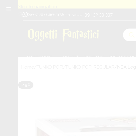
Skip to navigation
Skip to main content
Servizio clienti Whatsapp: 391 32 33 337
CATEGORIE
NOVITÀ
PANTASY
PRE-ORDINE
Home
FUNKO POP!
FUNKO POP! REGULAR
NBA Lege
-15%