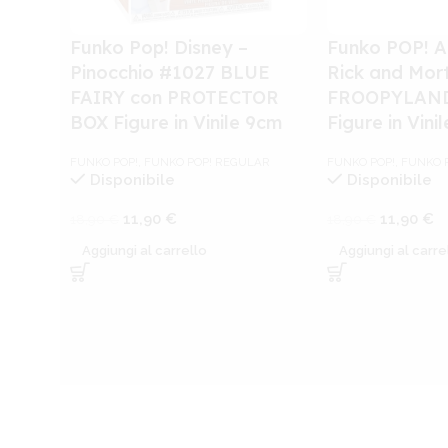
Funko Pop! Disney –
Funko POP! A
Pinocchio #1027 BLUE
Rick and Mor
FAIRY con PROTECTOR
FROOPYLAND
BOX Figure in Vinile 9cm
Figure in Vini
FUNKO POP!
,
FUNKO POP! REGULAR
FUNKO POP!
,
FUNKO 
Disponibile
Disponibile
11,90
€
11,90
€
18,90
€
18,90
€
Aggiungi al carrello
Aggiungi al carre