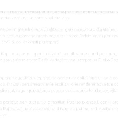
lavoro di design, con dettagli impeccabili e un tocco di dolc
cm di altezza, li rende perfetti per esporli ovunque: sulla tua sc
nia e portare un sorriso sul tuo viso.
e con materiali di alta qualità per garantire la loro durata nel
urato con la massima precisione per ricreare fedelmente i person
ccoli ai collezionisti più esperti.
op, non preoccuparti: inizia la tua collezione con il personagg
 spaventoso come Darth Vader, troverai sempre un Funko Pop c
, sappiamo quanto sia importante avere una collezione unica e
Pop, inclusi i personaggi rari e esclusivi che renderanno la tua 
ro catalogo, quindi torna spesso per scoprire le ultime novità
erfetto per i tuoi amici e familiari. Puoi sorprenderli con il lo
unko Pop racchiude un pezzetto di magia e permette di vivere le 
iorni.