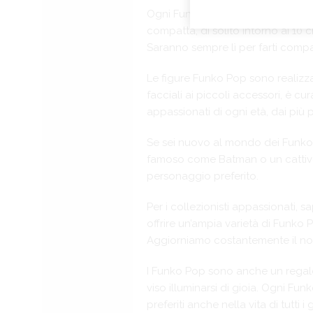
Ogni Funko Pop è un piccolo capo
compatta, di solito intorno ai 10 
Saranno sempre lì per farti compag
Le figure Funko Pop sono realizzat
facciali ai piccoli accessori, è c
appassionati di ogni età, dai più pi
Se sei nuovo al mondo dei Funko P
famoso come Batman o un cattivo
personaggio preferito.
Per i collezionisti appassionati
offrire un’ampia varietà di Funko 
Aggiorniamo costantemente il nost
I Funko Pop sono anche un regalo p
viso illuminarsi di gioia. Ogni F
preferiti anche nella vita di tutti i g