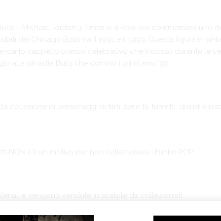
ulls – Michael Jordan 3 Times in a Row 222 commemora uno dei 
tati dai Chicago Bulls tra il 1991 e il 1993. Questa figura in vin
gendario cappello bianco celebrativo che indossò durante le cel
o alla dinastia Bulls che dominò i primi anni ’90.
 collezione di personaggi di film, serie tv, fumetti, quindi carat
tutti NON c’è un motivo per non collezionare i Funko POP!
ateriali e vengono vendute in scatole da collezionisti
per tutti i Nerds appassionati di fumetti, serie tv, cinema e vi