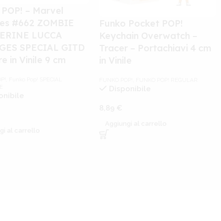
 POP! – Marvel
es #662 ZOMBIE
Funko Pocket POP!
ERINE LUCCA
Keychain Overwatch –
GES SPECIAL GITD
Tracer – Portachiavi 4 cm
re in Vinile 9 cm
in Vinile
P!
,
Funko Pop! SPECIAL
FUNKO POP!
,
FUNKO POP! REGULAR
E
Disponibile
onibile
8,89
€
Aggiungi al carrello
gi al carrello