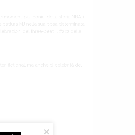
momenti più iconici della storia NBA: i
ile cattura MJ nella sua posa determinata,
ebrazioni del three-peat. Il #222 della
teri fictional, ma anche di celebrità del
deogames