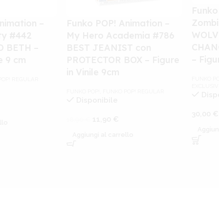
Funko
Zombi
nimation –
Funko POP! Animation –
WOLV
ty #442
My Hero Academia #786
CHAN
 BETH –
BEST JEANIST con
– Figu
le 9 cm
PROTECTOR BOX – Figure
in Vinile 9cm
FUNKO PO
POP! REGULAR
EXCLUSIV
FUNKO POP!
,
FUNKO POP! REGULAR
Disp
Disponibile
30,00
€
11,90
€
18,90
€
llo
Aggiun
Aggiungi al carrello