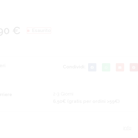
,90
€
Esaurito
eri
Condividi:
2-3 Giorni
rriere
6,50€ (gratis per ordini >59€)
info