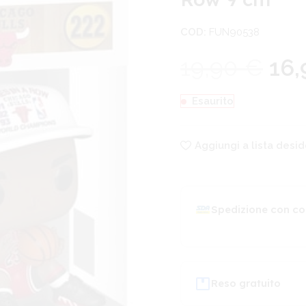
COD:
FUN90538
19,90
€
16
Esaurito
Aggiungi a lista desid
Spedizione con co
Reso gratuito