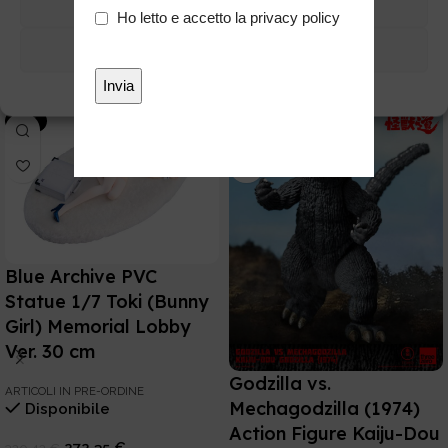
Nega
Privacy
Ho letto e accetto la
privacy policy
*
Visualizza preferenze
Potrebbe interessarti anche
Cookie Policy
Privacy
-15%
-15%
Blue Archive PVC
Statue 1/7 Toki (Bunny
Girl) Memorial Lobby
Ver. 30 cm
Godzilla vs.
ARTICOLI IN PRE-ORDINE
Mechagodzilla (1974)
Disponibile
Action Figure Kaiju-Dou
272,35
€
320,42
€