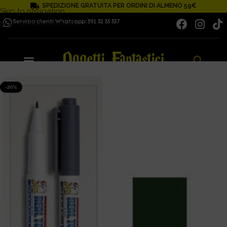
SPEDIZIONE GRATUITA PER ORDINI DI ALMENO 59€
Skip to navigation
Servizio clienti Whatsapp: 391 32 33 337
Skip to main content
-20%