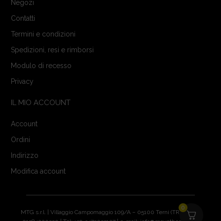
Negozi
Contatti
Termini e condizioni
Spedizioni, resi e rimborsi
Modulo di recesso
Privacy
IL MIO ACCOUNT
Account
Ordini
Indirizzo
Modifica account
0
MTG s.r.l. | Villaggio Campomaggio 109/A – 05100 Terni (TR) | P.IVA: