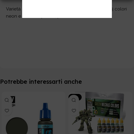
Varietà di colori nella serie, con 6 colori metallici, 3 colori
neon e 7 colori speciali, per un totale di 16 colori.
Potrebbe interessarti anche
-20%