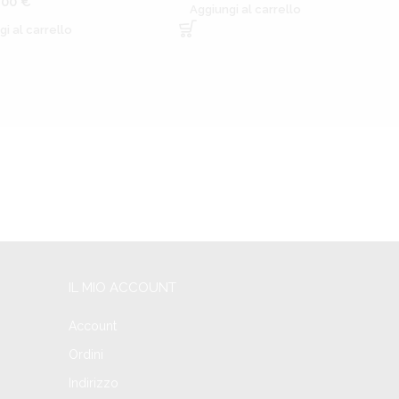
,00
€
Aggiungi al carrello
gi al carrello
IL MIO ACCOUNT
Account
Ordini
Indirizzo