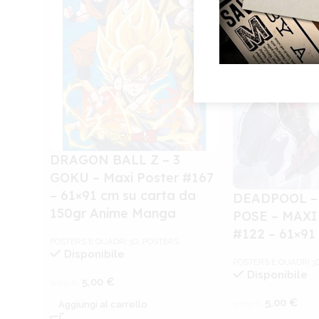
DRAGON BALL Z – 3
GOKU – Maxi Poster #167
– 61×91 cm su carta da
DEADPOOL –
150gr Anime Manga
POSE – MAXI
#122 – 61×91
POSTERS E QUADRI 3D
,
POSTERS
Disponibile
POSTERS E QUADRI 3
Disponibile
5,00
€
9,99
€
5,00
€
9,99
€
Aggiungi al carrello