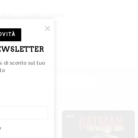
UADRI 3D
,
QUADRI / CANVAS
TERNATIONAL
OVITÀ
NEWSLETTER
% di sconto sul tuo 
to 
e
tterà
e
-50%
nze
y