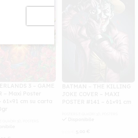
ERLANDS 3 – GAME
BATMAN – THE KILLING
 – Maxi Poster
JOKE COVER – MAXI
– 61×91 cm su carta
POSTER #141 – 61×91 cm
0gr
POSTERS E QUADRI 3D
,
POSTERS
Disponibile
E QUADRI 3D
,
POSTERS
onibile
5,00
€
9,99
€