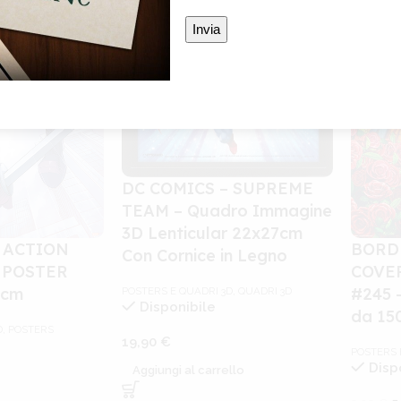
DC COMICS – SUPREME
TEAM – Quadro Immagine
3D Lenticular 22x27cm
 ACTION
BORD
Con Cornice in Legno
 POSTER
COVER
 cm
#245 
POSTERS E QUADRI 3D
,
QUADRI 3D
Disponibile
da 15
D
,
POSTERS
19,90
€
POSTERS 
Disp
Aggiungi al carrello