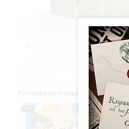
Click to enlarge
Per 
e/o 
di e
Potrebbe interessarti anche
acco
funz
-50%
-50%