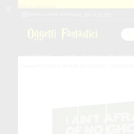
Skip to navigation
Skip to main content
Servizio clienti Whatsapp: 391 32 33 337
CATEGORIE
NOVITÀ
PANTASY
PRE-ORDINE
Home
POSTERS E QUADRI 3D
QUADRI / CANVAS
G