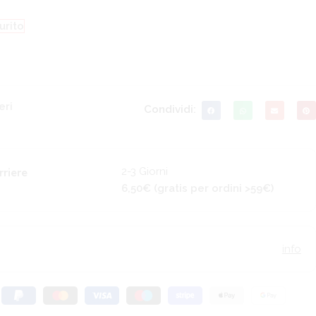
urito
eri
Condividi:
2-3 Giorni
rriere
6,50€ (gratis per ordini >59€)
info