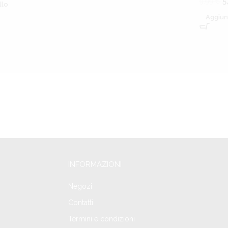
5
9,99
€
llo
Aggiun
INFORMAZIONI
Negozi
Contatti
Termini e condizioni