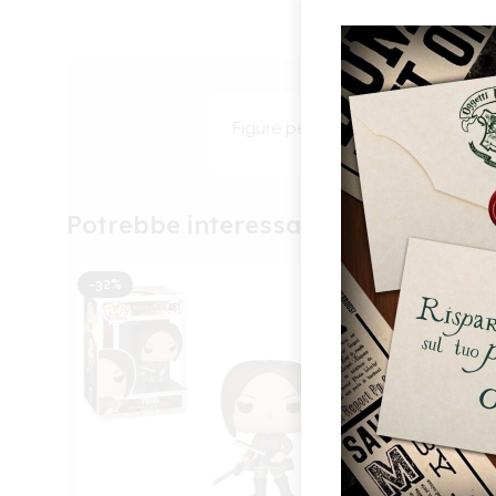
Figure per collezionisti in PVC, pr
Potrebbe interessarti anche
Per 
e/o 
di e
-32%
-20%
acco
funz