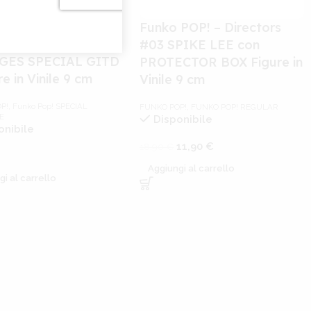
 POP! – Marvel
es #662 ZOMBIE
Funko POP! – Directors
ERINE LUCCA
#03 SPIKE LEE con
GES SPECIAL GITD
PROTECTOR BOX Figure in
re in Vinile 9 cm
Vinile 9 cm
P!
,
Funko Pop! SPECIAL
FUNKO POP!
,
FUNKO POP! REGULAR
E
Disponibile
onibile
11,90
€
18,90
€
Aggiungi al carrello
gi al carrello