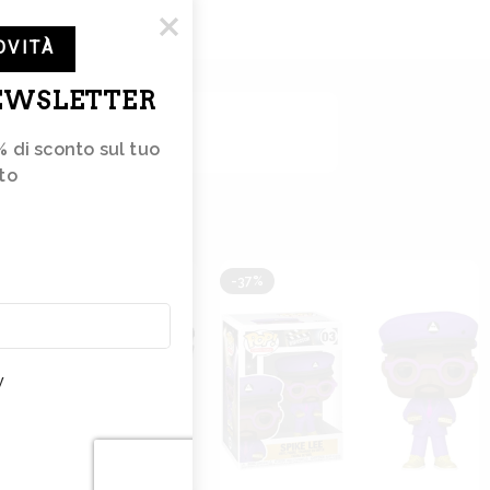
OVITÀ
NEWSLETTER
% di sconto sul tuo 
to 
e
tterà
-37%
e
nze
y