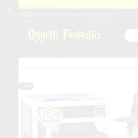
Skip to navigation
Skip to main content
Servizio clienti Whatsapp: 391 32 33 337
CATEGORIE
NOVITÀ
PANTASY
PRE-ORDINE
Home
FUNKO POP!
FUNKO POP! REGULAR
Funko PO
-37%