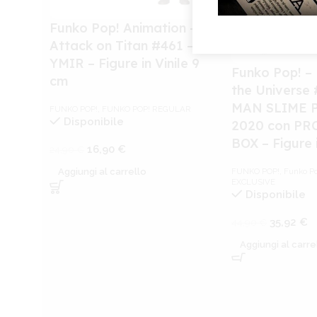
Funko Pop! Animation –
Attack on Titan #461 –
YMIR – Figure in Vinile 9
Funko Pop! –
cm
the Universe
MAN SLIME P
FUNKO POP!
,
FUNKO POP! REGULAR
Disponibile
2020 con P
BOX – Figure i
16,90
€
24,90
€
FUNKO POP!
,
Funko P
Aggiungi al carrello
EXCLUSIVE
Disponibile
35,92
€
44,90
€
Aggiungi al carre