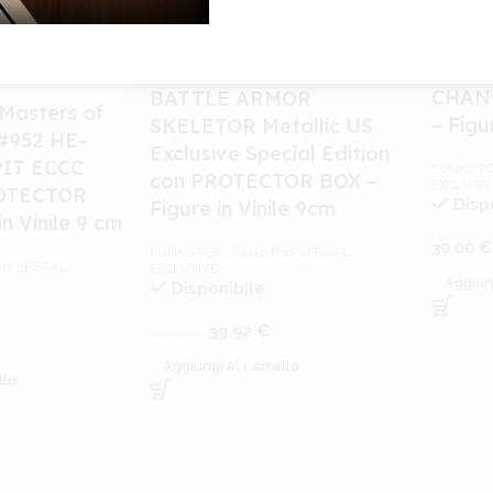
Funko
Zombi
Funko Pop! – Masters of
WOLV
the Universe #563
CHAN
BATTLE ARMOR
 Masters of
– Figu
SKELETOR Metallic US
 #952 HE-
Exclusive Special Edition
IT ECCC
FUNKO PO
con PROTECTOR BOX –
EXCLUSIV
ROTECTOR
Disp
Figure in Vinile 9cm
n Vinile 9 cm
30,00
€
FUNKO POP!
,
Funko Pop! SPECIAL
op! SPECIAL
EXCLUSIVE
Aggiun
Disponibile
39,92
€
49,90
€
Aggiungi al carrello
llo