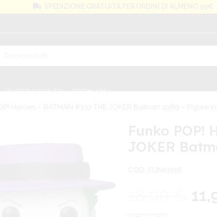
SPEDIZIONE GRATUITA PER ORDINI DI ALMENO 59€
SUPER SCONTO
ORDINABILI
P! Heroes – BATMAN #337 THE JOKER Batman 1989 – Figure in 
Funko POP! 
JOKER Batman
COD:
FUN01556
18,90
€
11