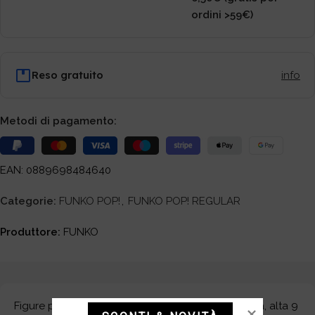
ordini >59€)
Reso gratuito
info
Metodi di pagamento:
EAN: 0889698484640
Categorie:
FUNKO POP!
,
FUNKO POP! REGULAR
Produttore:
FUNKO
Figure per collezionisti in PVC, precolorata, statica, alta 9