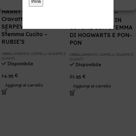
Cookie Policy
Privacy
HARRY POTTER –
HARRY POTTER –
Cravatta Raso Casata
BERRETTO BLU IN
SERPEVERDE con
COTONE CON STEMMA
Stemma Cucito –
DI HOGWARTS E PON-
RUBIE’S
PON
ABBIGLIAMENTO
,
CAPPELLI SCIARPE E
ABBIGLIAMENTO
,
CAPPELLI SCIARPE E
GUANTI
GUANTI
Disponibile
Disponibile
14,95
€
21,95
€
Aggiungi al carrello
Aggiungi al carrello