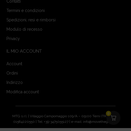
Contatti
Termini e condizioni
Spedizioni, resi e rimborsi
Modulo di recesso
Privacy
IL MIO ACCOUNT
Account
Ordini
Indirizzo
Modifica account
0
MTG s.r.l. | Villaggio Campomaggio 109/A – 05100 Terni (TR) | P.IVA:
01584220550 | Tel: +39-3475055127 | e-mail: info@movethegame.it