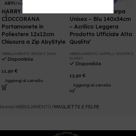
HARRY POTTER –
FORTNITE – Sciarpa
CIOCCORANA
Unisex – Blu 140x34cm
Portamonete in
– Acrilico Leggera
Poliestere 12x12cm
Prodotto Ufficiale Alta
Chiusura a Zip AbyStyle
Qualita’
ABBIGLIAMENTO
,
BORSE E ZAINI
ABBIGLIAMENTO
,
CAPPELLI SCIARPE E
GUANTI
Disponibile
Disponibile
11,90
€
13,90
€
Aggiungi al carrello
Aggiungi al carrello
Home
ABBIGLIAMENTO
MAGLIETTE E FELPE