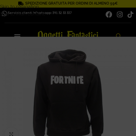
SPEDIZIONE GRATUITA PER ORDINI DI ALMENO 59€
Skip to navigation
Servizio clienti Whatsapp: 391 32 33 337
Skip to main content
Click to enlarge