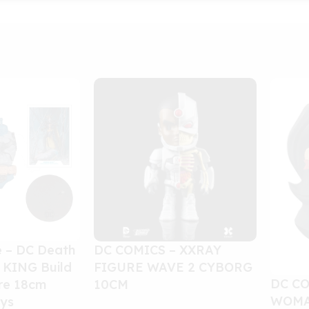
e – DC Death
DC COMICS – XXRAY
 KING Build
FIGURE WAVE 2 CYBORG
DC C
ure 18cm
10CM
WOMAN
ys