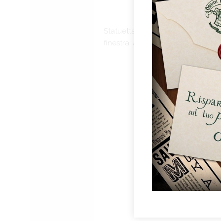
Statuetta da collezione con più p
finestra. Altezza ca. 8 centimetri.
Per 
e/o 
di e
acco
funz