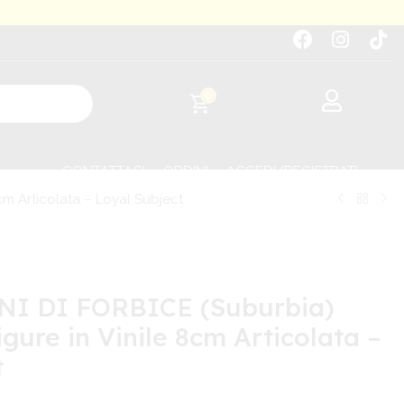
0
CONTATTACI
ORDINI
ACCEDI/REGISTRATI
m Articolata – Loyal Subject
I DI FORBICE (Suburbia)
igure in Vinile 8cm Articolata –
t