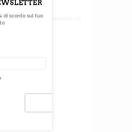
NEWSLETTER
% di sconto sul tuo 
fezionato in una scatola trasparente con
to 
e
tterà
e
nze
y