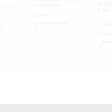
STATUE e ACTION FIGURES
,
COMICS
Statua
Disponibile
GURES
,
COMICS
8 cm 
19,90
€
STATUE e
Aggiungi al carrello
Disp
llo
13,95
€
Aggiun