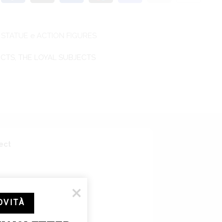
STATUE e ACTION FIGURES
ECTS
,
THE LOYAL SUBJECTS
ect
OVITÀ