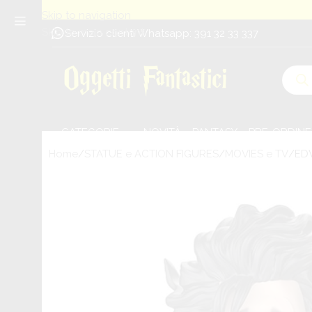
Skip to navigation
Skip to main content
Servizio clienti Whatsapp: 391 32 33 337
CATEGORIE
NOVITÀ
PANTASY
PRE-ORDINE
Home
STATUE e ACTION FIGURES
MOVIES e TV
EDW