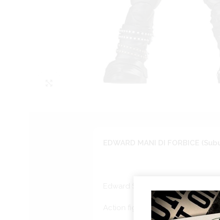
Click to enlarge
EDWARD MANI DI FORBICE (Suburbi
Edward Scissorhands Action Vinyl
Action figures Edward mani di fo