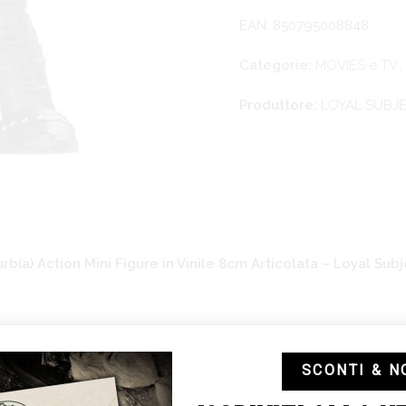
EAN: 850795008848
Categorie:
MOVIES e TV
,
Produttore:
LOYAL SUBJ
a) Action Mini Figure in Vinile 8cm Articolata – Loyal Subj
s Mini Figure 8 cm Edward (Suburbia)
SCONTI & N
rbice