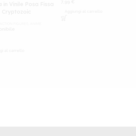
7,99
€
 in Vinile Posa Fissa
– Cryptozoic
Aggiungi al carrello
 ACTION FIGURES
,
ANIME
onibile
gi al carrello