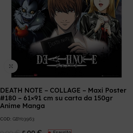
Click to enlarge
DEATH NOTE – COLLAGE – Maxi Poster
#180 – 61×91 cm su carta da 150gr
Anime Manga
COD:
GBY03963
9,99
€
5,00
€
Esaurito