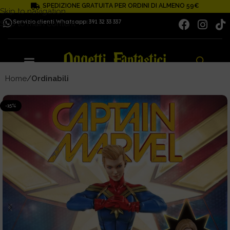
SPEDIZIONE GRATUITA PER ORDINI DI ALMENO 59€
Skip to navigation
Servizio clienti Whatsapp: 391 32 33 337
Skip to main content
Home
Ordinabili
-15%