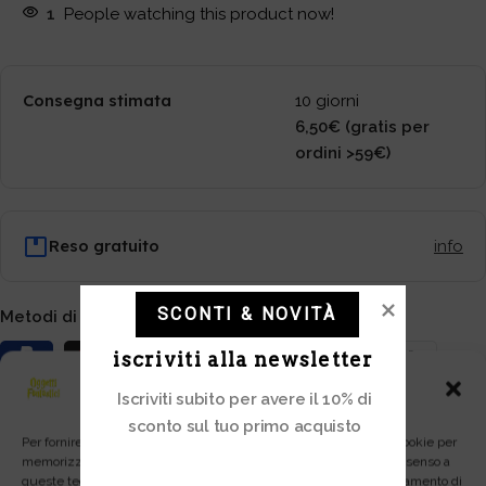
1
People watching this product now!
Consegna stimata
10 giorni
6,50€ (gratis per
ordini >59€)
Reso gratuito
info
SCONTI & NOVITÀ
Metodi di pagamento:
iscriviti alla newsletter
Gestisci Consenso
EAN: 3760226377009
Iscriviti subito per avere il 10% di
sconto sul tuo primo acquisto
Categoria:
Ordinabili
Per fornire le migliori esperienze, utilizziamo tecnologie come i cookie per
memorizzare e/o accedere alle informazioni del dispositivo. Il consenso a
queste tecnologie ci permetterà di elaborare dati come il comportamento di