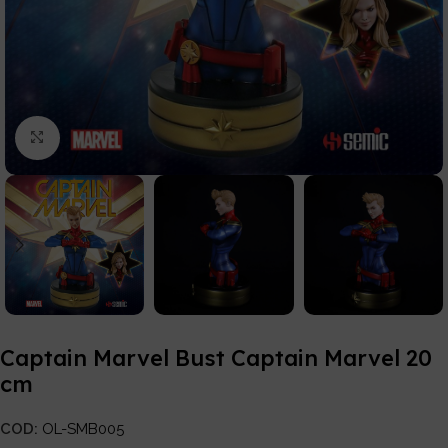
Click to enlarge
Captain Marvel Bust Captain Marvel 20
cm
COD:
OL-SMB005