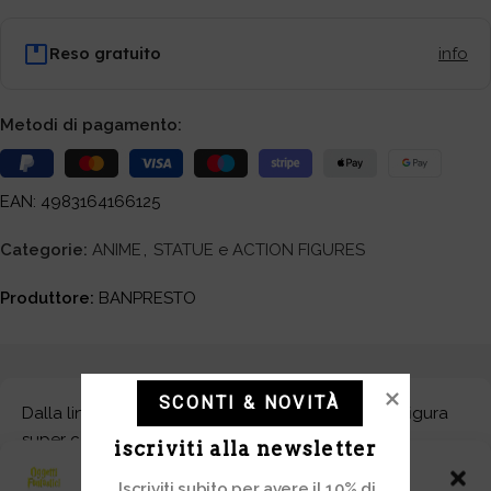
Reso gratuito
info
Metodi di pagamento:
EAN: 4983164166125
Categorie:
ANIME
,
STATUE e ACTION FIGURES
Produttore:
BANPRESTO
SCONTI & NOVITÀ
Dalla linea “Q Posket” di Banpresto arriva questa figura
super carina.
iscriviti alla newsletter
Gestisci Consenso
Alto 14cm con confezione in Box
Iscriviti subito per avere il 10% di