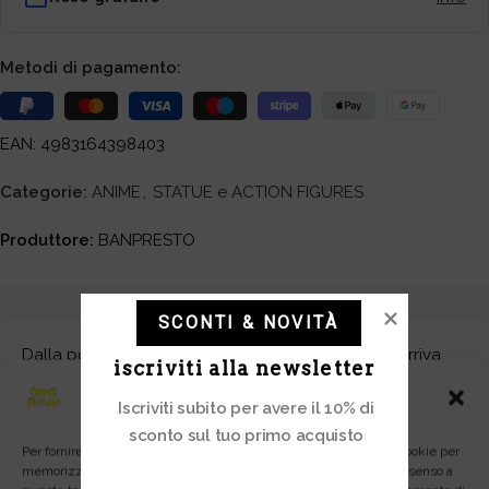
Metodi di pagamento:
EAN: 4983164398403
Categorie:
ANIME
,
STATUE e ACTION FIGURES
Produttore:
BANPRESTO
SCONTI & NOVITÀ
Dalla popolare serie anime MY HERO ACADEMIA arriva
iscriviti alla newsletter
questa figura ufficialmente autorizzata. Realizzato in PVC,
Gestisci Consenso
alto 17 cm e dotato di base per display.
Iscriviti subito per avere il 10% di
sconto sul tuo primo acquisto
Per fornire le migliori esperienze, utilizziamo tecnologie come i cookie per
memorizzare e/o accedere alle informazioni del dispositivo. Il consenso a