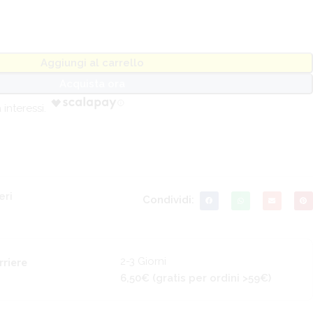
Aggiungi al carrello
Acquista ora
eri
Condividi:
2-3 Giorni
rriere
6,50€ (gratis per ordini >59€)