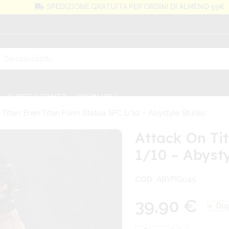
SPEDIZIONE GRATUITA PER ORDINI DI ALMENO 59€
SUPER SCONTO
ORDINABILI
 Titan: Eren Titan Form Statua SFC 1/10 – Abystyle Studio
Attack On Ti
1/10 – Abyst
COD:
ABYFIG045
39,90
€
Dis