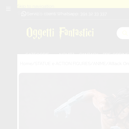
Skip to navigation
Skip to main content
Servizio clienti Whatsapp: 391 32 33 337
CATEGORIE
NOVITÀ
PANTASY
PRE-ORDINE
Home
STATUE e ACTION FIGURES
ANIME
Attack On