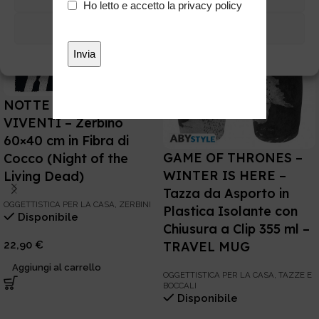
Privacy
Ho letto e accetto la
privacy policy
*
Visualizza preferenze
Cookie Policy
Privacy
NOTTE DEI MORTI
VIVENTI – Zerbino
60×40 cm in Fibra di
GAME OF THRONES –
Cocco (Night of the
WINTER IS HERE –
Living Dead)
Tazza da Asporto in
OGGETTISTICA PER LA CASA
,
ZERBINI
Plastica Isolante con
Disponibile
Chiusura a Clip 355 ml –
TRAVEL MUG
22,90
€
Aggiungi al carrello
OGGETTISTICA PER LA CASA
,
TAZZE E
BOCCALI
Disponibile