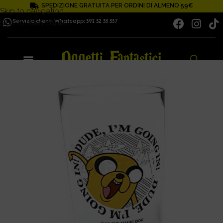
SPEDIZIONE GRATUITA PER ORDINI DI ALMENO 59€
Skip to navigation
Servizio clienti Whatsapp: 391 32 33 337
Skip to main content