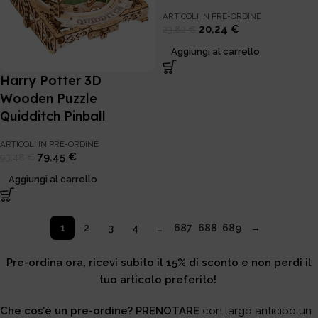
ARTICOLI IN PRE-ORDINE
20,24
€
23,82
€
Aggiungi al carrello
Harry Potter 3D
Wooden Puzzle
Quidditch Pinball
ARTICOLI IN PRE-ORDINE
79,45
€
93,48
€
Aggiungi al carrello
1
2
3
4
…
687
688
689
→
Pre-ordina ora, ricevi subito il 15% di sconto e non perdi il
tuo articolo preferito!
Che cos’è un pre-ordine?
PRENOTARE
con largo anticipo un