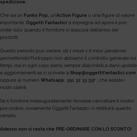
spedizione.
Che sia un
Funko Pop,
un’
Action Figure
o una figure di valore
importante,
Oggetti Fantastici
si impregna ad aprire il pre-
order solo quando il fornitore ci assicura dell’arrivo dei
prodotti.
Questo periodo può variare:
da 1 mese 1 6 mesi, pandemie
permettendo!
Purtroppo non abbiamo il controllo generale sui
tempi, ma in ogni caso siamo sempre disponibili a darvi update
e aggiornamenti se ci scrivete a
Shop@oggettifantastici.com
oppure al numero
Whatsapp
391 32 33 337
,
che assiste i
nostri clienti.
Se il fornitore malauguratamente dovesse cancellare il nostro
pre-ordine, ovviamente Oggetti Fantastici vi restituirà quanto
versato.
Adesso non vi resta che PRE-ORDINARE CON LO SCONTO!