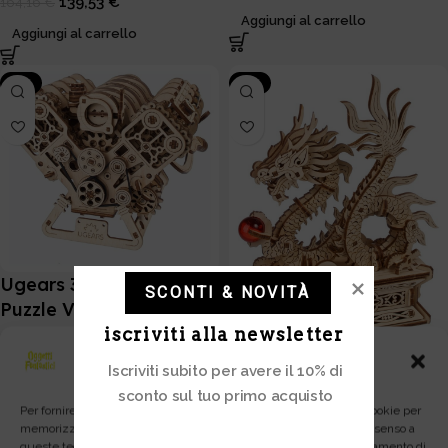
139,53
€
164,16
€
Aggiungi al carrello
Aggiungi al carrello
-15%
-15%
Ugears 3D Wooden
SCONTI & NOVITÀ
Puzzle V8 Engine
iscriviti alla newsletter
ARTICOLI IN PRE-ORDINE
Gestisci Consenso
83,86
€
98,66
€
Iscriviti subito per avere il 10% di
Ugears 3D Wooden
sconto sul tuo primo acquisto
Puzzle Wood Dragon
Aggiungi al carrello
Per fornire le migliori esperienze, utilizziamo tecnologie come i cookie per
memorizzare e/o accedere alle informazioni del dispositivo. Il consenso a
ARTICOLI IN PRE-ORDINE
queste tecnologie ci permetterà di elaborare dati come il comportamento di