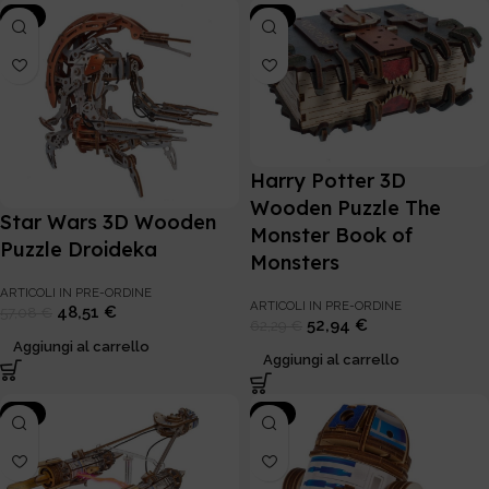
-15%
-15%
Harry Potter 3D
Wooden Puzzle The
Star Wars 3D Wooden
Monster Book of
Puzzle Droideka
Monsters
ARTICOLI IN PRE-ORDINE
ARTICOLI IN PRE-ORDINE
48,51
€
57,08
€
52,94
€
62,29
€
Aggiungi al carrello
Aggiungi al carrello
-15%
-15%