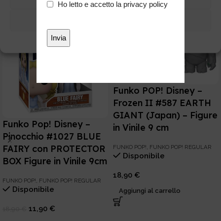
Privacy
Ho letto e accetto la
privacy policy
*
Visualizza preferenze
-37%
Cookie Policy
Privacy
Funko POP! Disney –
Frozen II #587 EARTH
GIANT (Japan) – Figure
Funko Pop! Disney –
in Vinile 9 cm
Pinocchio #1027 BLUE
FAIRY con PROTECTOR
FUNKO POP!
,
FUNKO POP! REGULAR
Disponibile
BOX Figure in Vinile 9cm
18,90
€
FUNKO POP!
,
FUNKO POP! REGULAR
Disponibile
Aggiungi al carrello
11,90
€
18,90
€