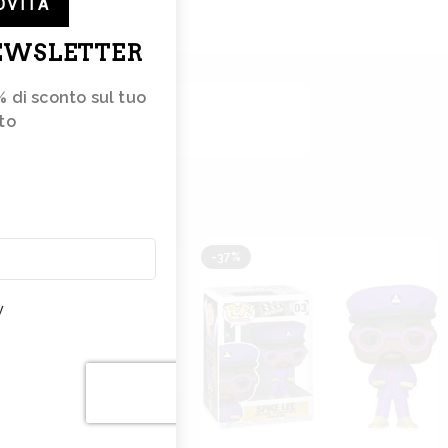
OVITÀ
NEWSLETTER
% di sconto sul tuo 
to 
e
tterà
e
-37%
nze
y
 Pop! – One Piece
 LUFFY GEAR FOUR