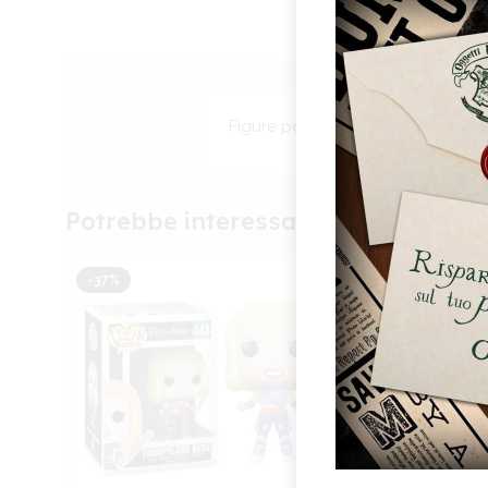
Figure per collezionisti in PVC, pr
Per 
e/o 
Potrebbe interessarti anche
di e
acco
funz
-37%
-37%