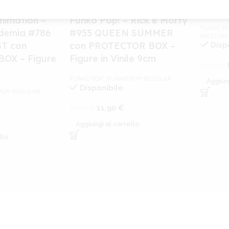
Speci
nimation –
Funko Pop! – Rick e Morty
FUNKO PO
demia #786
#955 QUEEN SUMMER
EXCLUSIV
T con
con PROTECTOR BOX –
Disp
OX – Figure
Figure in Vinile 9cm
32,90
€
FUNKO POP!
,
FUNKO POP! REGULAR
Aggiun
Disponibile
POP! REGULAR
11,90
€
18,90
€
Aggiungi al carrello
llo