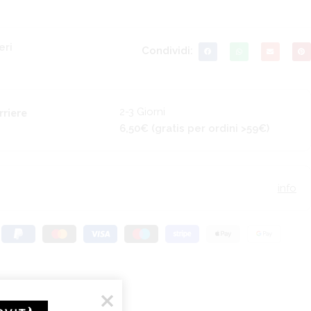
eri
Condividi:
2-3 Giorni
rriere
6,50€ (gratis per ordini >59€)
info
FUNKO POP! REGULAR