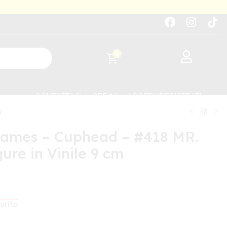
0
CONTATTACI
ORDINI
ACCEDI/REGISTRATI
m
Games – Cuphead – #418 MR.
ure in Vinile 9 cm
urito