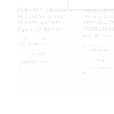
Funko POP! Animation –
Funko POP! A
Rick and Morty #442
My Hero Aca
FROOPYLAND BETH –
BEST JEANIS
Figure in Vinile 9 cm
PROTECTOR B
in Vinile 9cm
FUNKO POP!
,
FUNKO POP! REGULAR
Disponibile
FUNKO POP!
,
FUNKO 
Disponibile
11,90
€
18,90
€
11,90
€
18,90
€
Aggiungi al carrello
Aggiungi al carre