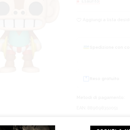
Esaurito
Aggiungi a lista desid
Spedizione con co
Reso gratuito
Metodi di pagamento:
EAN: 889698350051
Categorie:
FUNKO POP!
,