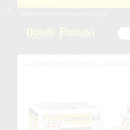
Skip to navigation
Skip to main content
Servizio clienti Whatsapp: 391 32 33 337
CATEGORIE
NOVITÀ
PANTASY
PRE-ORDINE
Home
FUNKO POP!
FUNKO POP! REGULAR
Funko Po