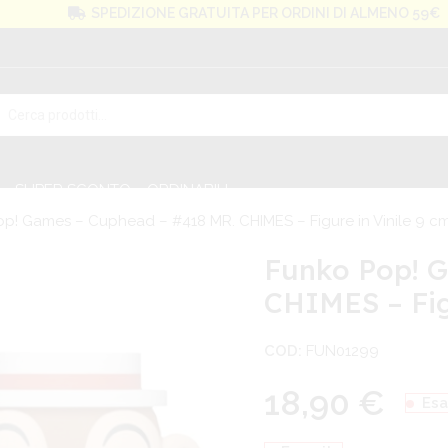
SPEDIZIONE GRATUITA PER ORDINI DI ALMENO 59€
SUPER SCONTO
ORDINABILI
p! Games – Cuphead – #418 MR. CHIMES – Figure in Vinile 9 c
Funko Pop! 
CHIMES – Fig
COD:
FUN01299
18,90
€
Esa