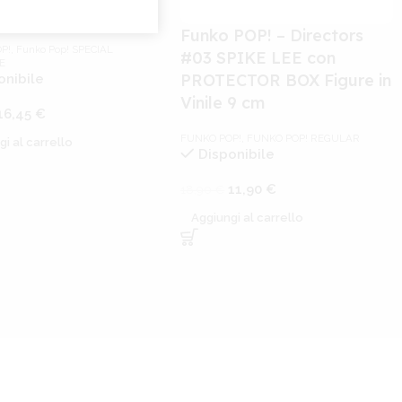
al Figure 9cm
Funko POP! – Directors
P!
,
Funko Pop! SPECIAL
#03 SPIKE LEE con
E
PROTECTOR BOX Figure in
onibile
Vinile 9 cm
16,45
€
FUNKO POP!
,
FUNKO POP! REGULAR
gi al carrello
Disponibile
11,90
€
18,90
€
Aggiungi al carrello