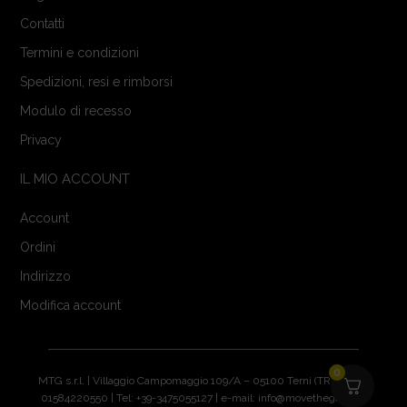
Contatti
Termini e condizioni
Spedizioni, resi e rimborsi
Modulo di recesso
Privacy
IL MIO ACCOUNT
Account
Ordini
Indirizzo
Modifica account
0
MTG s.r.l. | Villaggio Campomaggio 109/A – 05100 Terni (TR) | P.IVA:
01584220550 | Tel: +39-3475055127 | e-mail: info@movethegame.it