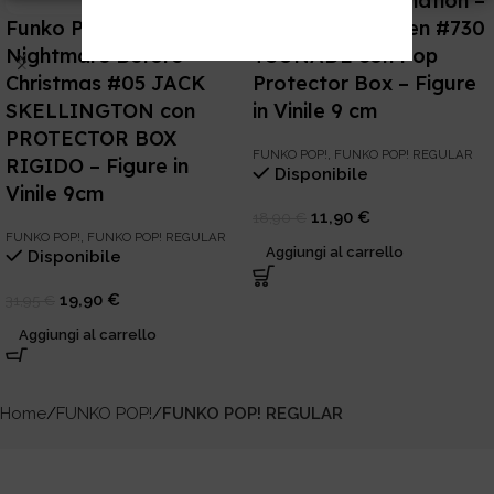
Funko POP! Animation –
Funko Pop! Art Series –
Naruto Shippuden #730
Nightmare Before
TSUNADE con Pop
Christmas #05 JACK
Protector Box – Figure
SKELLINGTON con
in Vinile 9 cm
PROTECTOR BOX
FUNKO POP!
,
FUNKO POP! REGULAR
RIGIDO – Figure in
Disponibile
Vinile 9cm
11,90
€
18,90
€
FUNKO POP!
,
FUNKO POP! REGULAR
Aggiungi al carrello
Disponibile
19,90
€
31,95
€
Aggiungi al carrello
Home
FUNKO POP!
FUNKO POP! REGULAR