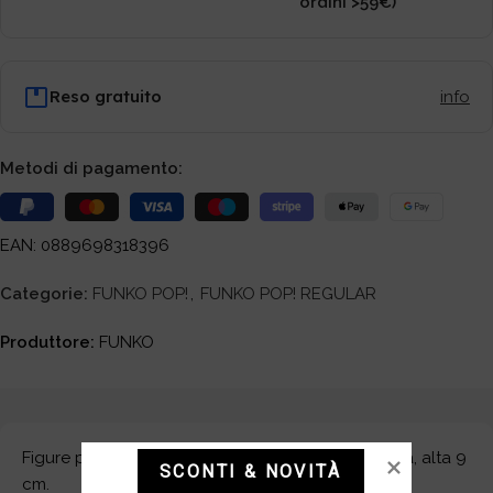
ordini >59€)
Reso gratuito
info
Metodi di pagamento:
EAN: 0889698318396
Categorie:
FUNKO POP!
,
FUNKO POP! REGULAR
Produttore:
FUNKO
Figure per collezionisti in PVC, precolorata, statica, alta 9
SCONTI & NOVITÀ
cm.